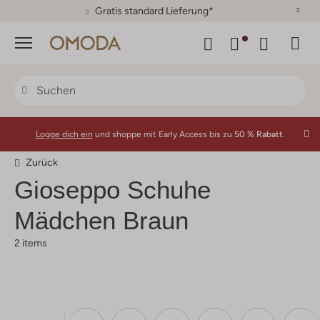
Gratis standard Lieferung*
Menü
Logge dich ein
und shoppe mit Early Access bis zu
50 % Rabatt.
Zurück
Gioseppo
Schuhe
Mädchen Braun
2 items