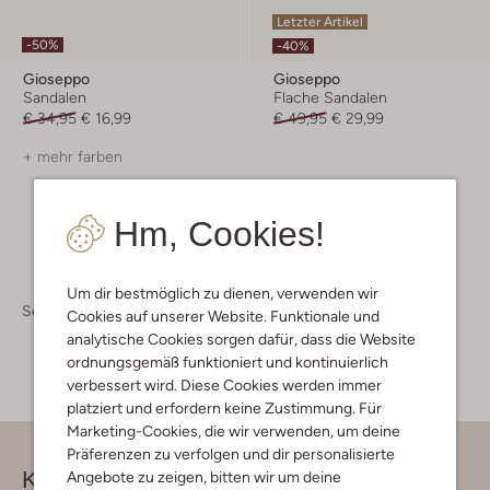
Letzter Artikel
-50%
-40%
Gioseppo
Gioseppo
Sandalen
Flache Sandalen
€ 34,95
€ 16,99
€ 49,95
€ 29,99
+ mehr farben
Hm, Cookies!
Um dir bestmöglich zu dienen, verwenden wir
Schuhe
Kinderschuhe
Kinderschuhe Mädchen
Cookies auf unserer Website. Funktionale und
analytische Cookies sorgen dafür, dass die Website
ordnungsgemäß funktioniert und kontinuierlich
verbessert wird. Diese Cookies werden immer
platziert und erfordern keine Zustimmung. Für
Marketing-Cookies, die wir verwenden, um deine
Präferenzen zu verfolgen und dir personalisierte
Kontakt
Angebote zu zeigen, bitten wir um deine