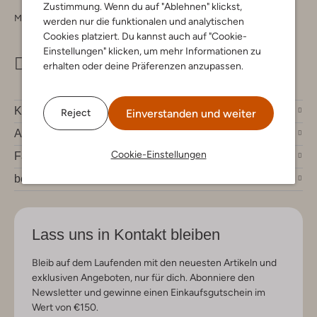
Zustimmung. Wenn du auf "Ablehnen" klickst,
Montag - Freitag 09:00 - 17:00 uur
werden nur die funktionalen und analytischen
Cookies platziert. Du kannst auch auf "Cookie-
Einstellungen" klicken, um mehr Informationen zu
info@omoda.de
erhalten oder deine Präferenzen anzupassen.
Kundenservice
Einverstanden und weiter
Reject
Account
Cookie-Einstellungen
Fashion News
bei Omoda
Lass uns in Kontakt bleiben
Bleib auf dem Laufenden mit den neuesten Artikeln und
exklusiven Angeboten, nur für dich. Abonniere den
Newsletter und gewinne einen Einkaufsgutschein im
Wert von €150.