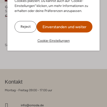
Cookies platziert. Du kannst auch auf "Cookie-
Einstellungen" klicken, um mehr Informationen zu
Gioseppo
erhalten oder deine Präferenzen anzupassen.
Sandalen
€ 54,95
€ 26,99
Einverstanden und weiter
Reject
Cookie-Einstellungen
Schuhe
Kinderschuhe
Kinderschuhe Mädchen
Kontakt
Montag - Freitag 09:00 - 17:00 uur
info@omoda.de