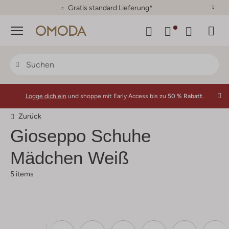
30 Tage Rückgaberecht
Menü
Logge dich ein
und shoppe mit Early Access bis zu
50 % Rabatt.
Zurück
Gioseppo
Schuhe
Mädchen Weiß
5 items