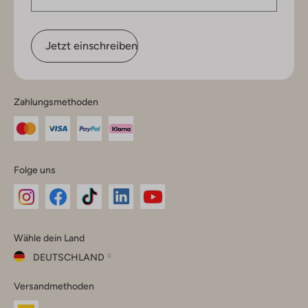
Jetzt einschreiben
Zahlungsmethoden
Folge uns
Omoda
Omoda
Omoda
Omoda
Omoda
Wähle dein Land
Instagram
Facebook
TikTok
LinkedIn
YouTube
DEUTSCHLAND
Wähle
Versandmethoden
dein
Schließ
Land