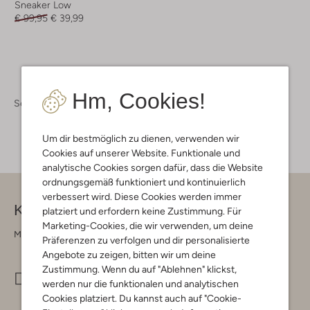
Sneaker Low
€ 99,95
€ 39,99
Hm, Cookies!
Schuhe
Kinderschuhe
Kinderschuhe Mädchen
Um dir bestmöglich zu dienen, verwenden wir
Cookies auf unserer Website. Funktionale und
analytische Cookies sorgen dafür, dass die Website
ordnungsgemäß funktioniert und kontinuierlich
verbessert wird. Diese Cookies werden immer
Kontakt
platziert und erfordern keine Zustimmung. Für
Marketing-Cookies, die wir verwenden, um deine
Montag - Freitag 09:00 - 17:00 uur
Präferenzen zu verfolgen und dir personalisierte
Angebote zu zeigen, bitten wir um deine
Zustimmung. Wenn du auf "Ablehnen" klickst,
info@omoda.de
werden nur die funktionalen und analytischen
Cookies platziert. Du kannst auch auf "Cookie-