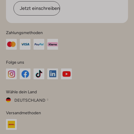
Jetzt einschreiben
Zahlungsmethoden
Folge uns
Omoda
Omoda
Omoda
Omoda
Omoda
Wähle dein Land
Instagram
Facebook
TikTok
LinkedIn
YouTube
DEUTSCHLAND
Wähle
Versandmethoden
dein
Schließ
Land
Nederland