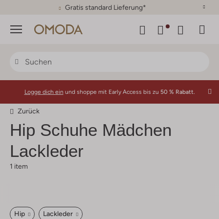
30 Tage Rückgaberecht
Menü
Logge dich ein
und shoppe mit Early Access bis zu
50 % Rabatt.
Zurück
Hip
Schuhe Mädchen
Lackleder
1 item
Hip
Lackleder