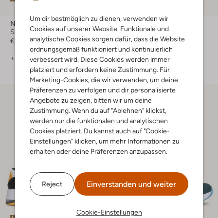
-50%
Um dir bestmöglich zu dienen, verwenden wir
Nike
Nike
Cookies auf unserer Website. Funktionale und
Sneaker Low
Sneaker Low
analytische Cookies sorgen dafür, dass die Website
€ 49,99
€ 49,95
€ 24,99
ordnungsgemäß funktioniert und kontinuierlich
+ mehr farben
verbessert wird. Diese Cookies werden immer
platziert und erfordern keine Zustimmung. Für
Marketing-Cookies, die wir verwenden, um deine
Präferenzen zu verfolgen und dir personalisierte
Angebote zu zeigen, bitten wir um deine
Zustimmung. Wenn du auf "Ablehnen" klickst,
werden nur die funktionalen und analytischen
Cookies platziert. Du kannst auch auf "Cookie-
Einstellungen" klicken, um mehr Informationen zu
erhalten oder deine Präferenzen anzupassen.
Einverstanden und weiter
Reject
Cookie-Einstellungen