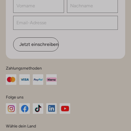
Jetzt einschreiben
Zahlungsmethoden
Folge uns
Omoda
Omoda
Omoda
Omoda
Omoda
Wähle dein Land
Instagram
Facebook
TikTok
LinkedIn
YouTube