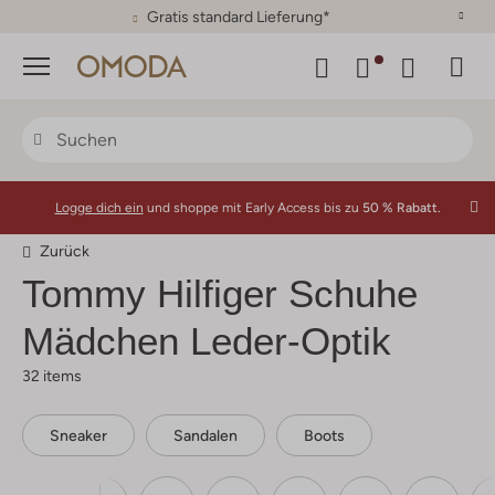
30 Tage Rückgaberecht
Menü
Logge dich ein
und shoppe mit Early Access bis zu
50 % Rabatt.
Zurück
Tommy Hilfiger
Schuhe
Mädchen Leder-Optik
32 items
Sneaker
Sandalen
Boots