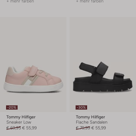
+ mehr farben
+ mehr farben
-20%
-30%
Tommy Hilfiger
Tommy Hilfiger
Sneaker Low
Flache Sandalen
€ 69,95
€ 55,99
€ 79,99
€ 55,99