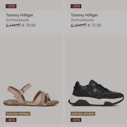
-30%
-30%
Tommy Hilfiger
Tommy Hilfiger
Schnürboots
Schnürboots
€ 114,95
€ 79,99
€ 104,95
€ 72,99
Letzter Artikel
Letzter Artikel
-40%
-30%