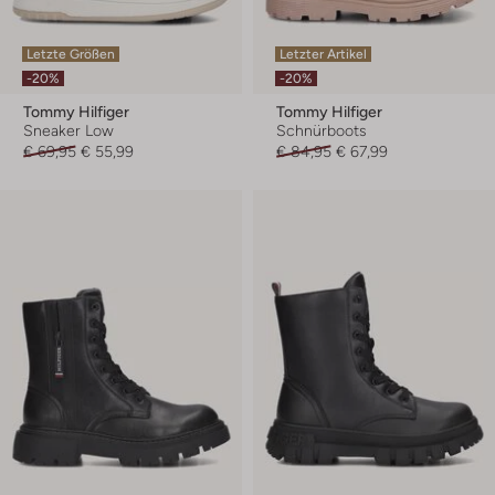
Letzte Größen
Letzter Artikel
-20%
-20%
Tommy Hilfiger
Tommy Hilfiger
Sneaker Low
Schnürboots
€ 69,95
€ 55,99
€ 84,95
€ 67,99