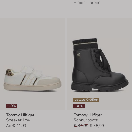
+ mehr farben
Letzte Größen
-40%
-30%
Tommy Hilfiger
Tommy Hilfiger
Sneaker Low
Schnürboots
Ab
€ 41,99
€ 84,99
€ 58,99