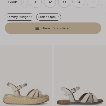
Größe
28
30
31
32
33
34
35
Tommy Hilfiger
Leder-Optik
Filtern und sortieren