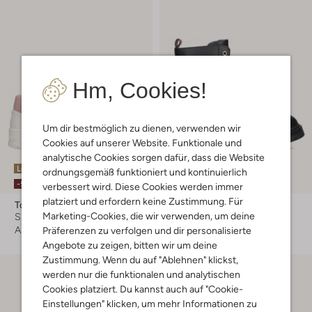
Hm, Cookies!
Um dir bestmöglich zu dienen, verwenden wir
Cookies auf unserer Website. Funktionale und
analytische Cookies sorgen dafür, dass die Website
Letzte Größen
Letzte Größen
ordnungsgemäß funktioniert und kontinuierlich
-50%
-20%
verbessert wird. Diese Cookies werden immer
platziert und erfordern keine Zustimmung. Für
Tommy Hilfiger
Tommy Hilfiger
Marketing-Cookies, die wir verwenden, um deine
Sneaker Low
Schnürboots
Ab
€ 41,99
€ 99,95
€ 79,99
Präferenzen zu verfolgen und dir personalisierte
Angebote zu zeigen, bitten wir um deine
Zustimmung. Wenn du auf "Ablehnen" klickst,
werden nur die funktionalen und analytischen
Cookies platziert. Du kannst auch auf "Cookie-
Einstellungen" klicken, um mehr Informationen zu