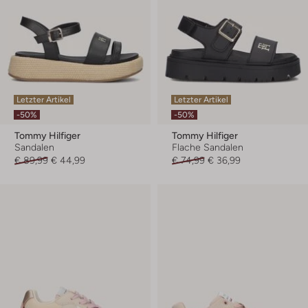
Letzter Artikel
Letzter Artikel
-50%
-50%
Tommy Hilfiger
Tommy Hilfiger
Sandalen
Flache Sandalen
€ 89,99
€ 44,99
€ 74,99
€ 36,99