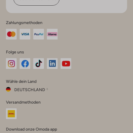
Zahlungsmethoden
Folge uns
Omoda
Omoda
Omoda
Omoda
Omoda
Wähle dein Land
Instagram
Facebook
TikTok
LinkedIn
YouTube
DEUTSCHLAND
Wähle
Versandmethoden
dein
Schließ
Land
Nederland
België
(Nederlands)
Download onze Omoda app