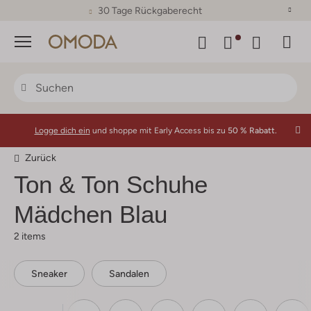
30 Tage Rückgaberecht
Menü
Logge dich ein
und shoppe mit Early Access bis zu
50 % Rabatt.
Zurück
Ton & Ton
Schuhe
Mädchen Blau
2 items
Sneaker
Sandalen