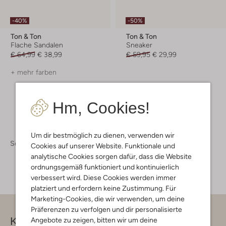
-40%
-50%
Ton & Ton
Ton & Ton
Flache Sandalen
Sneaker
€ 64,99
€ 38,99
€ 59,95
€ 29,99
+ mehr farben
Hm, Cookies!
Um dir bestmöglich zu dienen, verwenden wir
Schuhe
Kinderschuhe
Kinderschuhe Mädchen
Cookies auf unserer Website. Funktionale und
analytische Cookies sorgen dafür, dass die Website
ordnungsgemäß funktioniert und kontinuierlich
verbessert wird. Diese Cookies werden immer
platziert und erfordern keine Zustimmung. Für
Marketing-Cookies, die wir verwenden, um deine
Präferenzen zu verfolgen und dir personalisierte
Kontakt
Angebote zu zeigen, bitten wir um deine