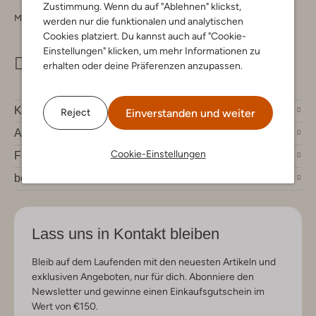
Zustimmung. Wenn du auf "Ablehnen" klickst,
Montag - Freitag 09:00 - 17:00 uur
werden nur die funktionalen und analytischen
Cookies platziert. Du kannst auch auf "Cookie-
Einstellungen" klicken, um mehr Informationen zu
info@omoda.de
erhalten oder deine Präferenzen anzupassen.
Kundenservice
Einverstanden und weiter
Reject
Account
Cookie-Einstellungen
Fashion News
bei Omoda
Lass uns in Kontakt bleiben
Bleib auf dem Laufenden mit den neuesten Artikeln und
exklusiven Angeboten, nur für dich. Abonniere den
Newsletter und gewinne einen Einkaufsgutschein im
Wert von €150.