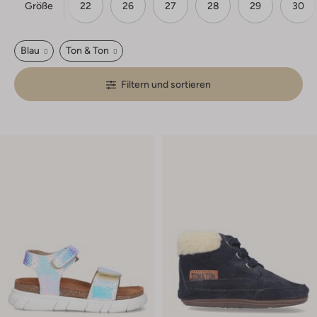
Größe
20
21
22
26
27
28
29
30
Blau
Ton & Ton
Filtern und sortieren