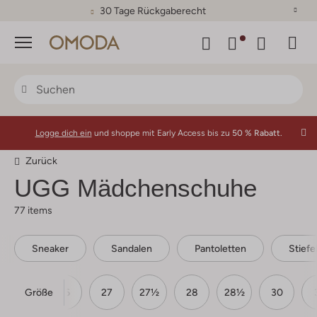
30 Tage Rückgaberecht
Menü
Logge dich ein
und shoppe mit Early Access bis zu
50 % Rabatt.
Zurück
UGG Mädchenschuhe
77 items
Sneaker
Sandalen
Pantoletten
Stiefe
Größe
25
26
27
27½
28
28½
30