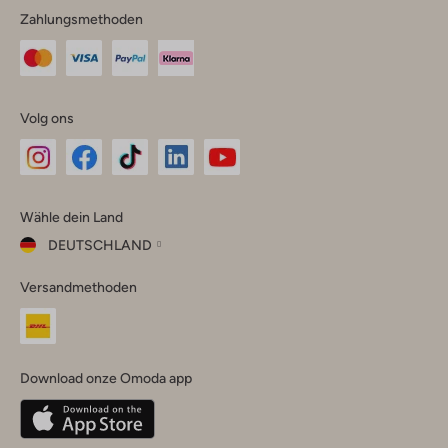
Zahlungsmethoden
Volg ons
Omoda
Omoda
Omoda
Omoda
Omoda
Wähle dein Land
Instagram
Facebook
TikTok
LinkedIn
YouTube
DEUTSCHLAND
Wähle
Versandmethoden
dein
Schließ
Land
Nederland
België
(Nederlands)
Download onze Omoda app
Belgique
(Français)
Deutschland