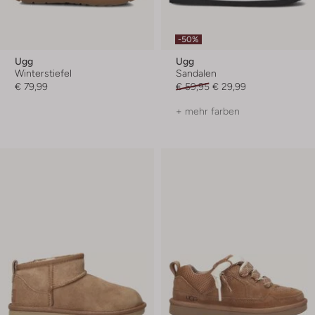
-50%
Ugg
Ugg
Winterstiefel
Sandalen
€ 79,99
€ 59,95
€ 29,99
+ mehr farben