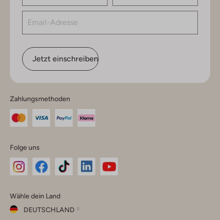
Jetzt einschreiben
Zahlungsmethoden
Folge uns
Omoda
Omoda
Omoda
Omoda
Omoda
Wähle dein Land
Instagram
Facebook
TikTok
LinkedIn
YouTube
DEUTSCHLAND