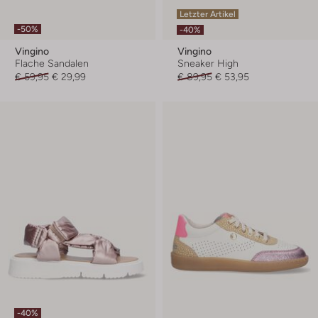
Letzter Artikel
-50%
-40%
Vingino
Vingino
Flache Sandalen
Sneaker High
€ 59,95
€ 29,99
€ 89,95
€ 53,95
-40%