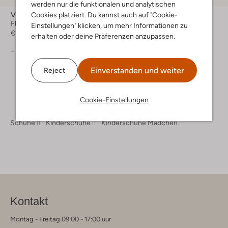
werden nur die funktionalen und analytischen
Vingino
Vingino
Cookies platziert. Du kannst auch auf "Cookie-
Flache Sandalen
Flache Sandalen
Einstellungen" klicken, um mehr Informationen zu
€ 69,99
€ 59,99
erhalten oder deine Präferenzen anzupassen.
+ mehr farben
Einverstanden und weiter
Reject
Cookie-Einstellungen
Schuhe
Kinderschuhe
Kinderschuhe Mädchen
Kontakt
Montag - Freitag 09:00 - 17:00 uur