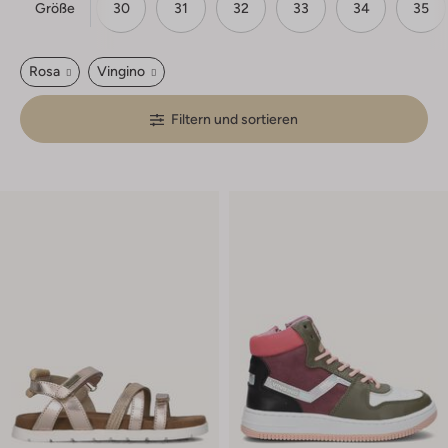
Größe
28
29
30
31
32
33
34
35
Rosa
Vingino
Filtern und sortieren