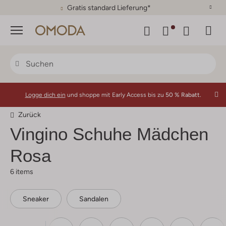
Gratis standard Lieferung*
Menü
Logge dich ein
und shoppe mit Early Access bis zu
50 % Rabatt.
Zurück
Vingino
Schuhe Mädchen
Rosa
6 items
Sneaker
Sandalen