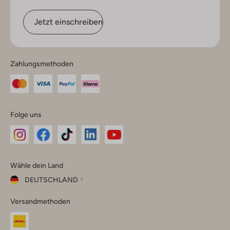
Jetzt einschreiben
Zahlungsmethoden
Folge uns
Omoda
Omoda
Omoda
Omoda
Omoda
Wähle dein Land
Instagram
Facebook
TikTok
LinkedIn
YouTube
DEUTSCHLAND
Wähle
Versandmethoden
dein
Schließ
Land
Nederland