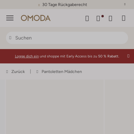
30 Tage Rückgaberecht
Menü
Logge dich ein
und shoppe mit Early Access bis zu
50 % Rabatt.
Zurück
Pantoletten Mädchen