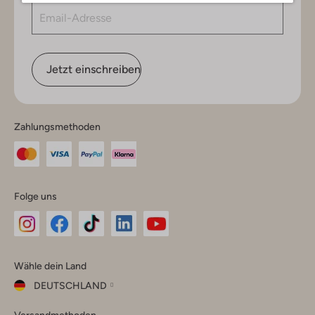
Jetzt einschreiben
Zahlungsmethoden
Folge uns
Omoda
Omoda
Omoda
Omoda
Omoda
Wähle dein Land
Instagram
Facebook
TikTok
LinkedIn
YouTube
DEUTSCHLAND
Wähle