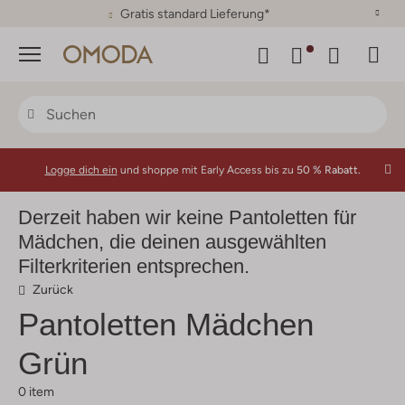
30 Tage Rückgaberecht
Menü
Logge dich ein
und shoppe mit Early Access bis zu
50 % Rabatt.
Derzeit haben wir keine Pantoletten für
Mädchen, die deinen ausgewählten
Filterkriterien entsprechen.
Zurück
Pantoletten Mädchen
Grün
0 item