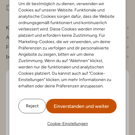
Um dir bestmöglich zu dienen, verwenden wir
info@omoda.de
Cookies auf unserer Website. Funktionale und
analytische Cookies sorgen dafür, dass die Website
ordnungsgemäß funktioniert und kontinuierlich
Kundenservice
verbessert wird. Diese Cookies werden immer
platziert und erfordern keine Zustimmung. Für
Account
Marketing-Cookies, die wir verwenden, um deine
Fashion News
Präferenzen zu verfolgen und dir personalisierte
Angebote zu zeigen, bitten wir um deine
bei Omoda
Zustimmung. Wenn du auf "Ablehnen" klickst,
werden nur die funktionalen und analytischen
Cookies platziert. Du kannst auch auf "Cookie-
Lass uns in Kontakt bleiben
Einstellungen" klicken, um mehr Informationen zu
erhalten oder deine Präferenzen anzupassen.
Bleib auf dem Laufenden mit den neuesten Artikeln und
exklusiven Angeboten, nur für dich. Abonniere den
Newsletter und gewinne einen Einkaufsgutschein im
Einverstanden und weiter
Reject
Wert von €150.
Cookie-Einstellungen