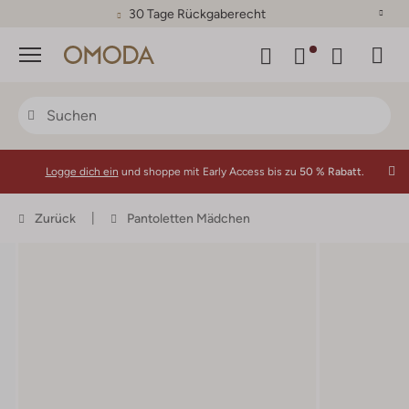
30 Tage Rückgaberecht
Menü
Logge dich ein
und shoppe mit Early Access bis zu
50 % Rabatt.
Zurück
Pantoletten Mädchen