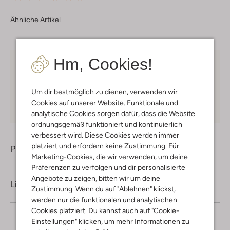
Ähnliche Artikel
Hm, Cookies!
Kostenloser Versand
ab € 75 für Club-Omoda
Mitglieder in Deutschland
Um dir bestmöglich zu dienen, verwenden wir
Kauf auf Rechnung
30 Tagen
Rückgaberecht
Cookies auf unserer Website. Funktionale und
analytische Cookies sorgen dafür, dass die Website
ordnungsgemäß funktioniert und kontinuierlich
verbessert wird. Diese Cookies werden immer
platziert und erfordern keine Zustimmung. Für
Produktinformation
Marketing-Cookies, die wir verwenden, um deine
Präferenzen zu verfolgen und dir personalisierte
Angebote zu zeigen, bitten wir um deine
Lieferung & Rückgabe
Zustimmung. Wenn du auf "Ablehnen" klickst,
werden nur die funktionalen und analytischen
Cookies platziert. Du kannst auch auf "Cookie-
Einstellungen" klicken, um mehr Informationen zu