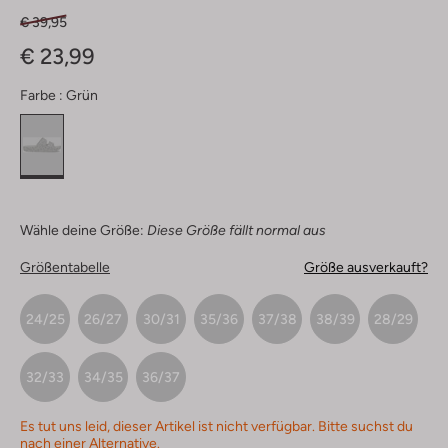
€ 39,95
€ 23,99
Farbe :
Grün
Wähle deine Größe:
Diese Größe fällt normal aus
Größentabelle
Größe ausverkauft?
24/25
26/27
30/31
35/36
37/38
38/39
28/29
32/33
34/35
36/37
Es tut uns leid, dieser Artikel ist nicht verfügbar. Bitte suchst du
nach einer Alternative.