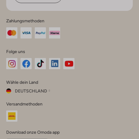
Zahlungsmethoden
Folge uns
Omoda
Omoda
Omoda
Omoda
Omoda
Wähle dein Land
Instagram
Facebook
TikTok
LinkedIn
YouTube
DEUTSCHLAND
Wähle
Versandmethoden
dein
Schließ
Land
Nederland
België
(Nederlands)
Download onze Omoda app
Belgique
(Français)