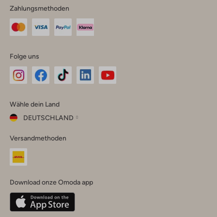
Zahlungsmethoden
Folge uns
Omoda
Omoda
Omoda
Omoda
Omoda
Wähle dein Land
Instagram
Facebook
TikTok
LinkedIn
YouTube
DEUTSCHLAND
Wähle
Versandmethoden
dein
Schließ
Land
Nederland
België
(Nederlands)
Download onze Omoda app
Belgique
(Français)
Deutschland