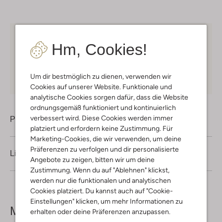
Kostenloser Versand
ab € 75 für Club-Omoda
Hm, Cookies!
Mitglieder in Deutschland
Kauf auf Rechnung
30 Tagen
Rückgaberecht
Um dir bestmöglich zu dienen, verwenden wir
Cookies auf unserer Website. Funktionale und
analytische Cookies sorgen dafür, dass die Website
ordnungsgemäß funktioniert und kontinuierlich
verbessert wird. Diese Cookies werden immer
Produktinformation
platziert und erfordern keine Zustimmung. Für
Marketing-Cookies, die wir verwenden, um deine
Präferenzen zu verfolgen und dir personalisierte
Lieferung & Rückgabe
Angebote zu zeigen, bitten wir um deine
Zustimmung. Wenn du auf "Ablehnen" klickst,
werden nur die funktionalen und analytischen
Cookies platziert. Du kannst auch auf "Cookie-
Einstellungen" klicken, um mehr Informationen zu
Mehr sehen
erhalten oder deine Präferenzen anzupassen.