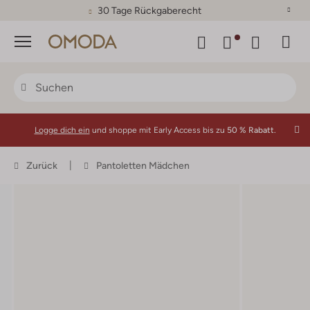
30 Tage Rückgaberecht
Menü
Logge dich ein
und shoppe mit Early Access bis zu
50 % Rabatt.
Zurück
Pantoletten Mädchen