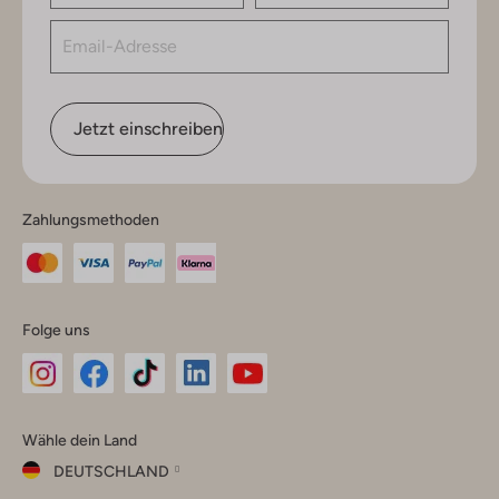
Jetzt einschreiben
Zahlungsmethoden
Folge uns
Omoda
Omoda
Omoda
Omoda
Omoda
Wähle dein Land
Instagram
Facebook
TikTok
LinkedIn
YouTube
DEUTSCHLAND
Wähle