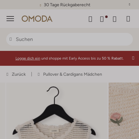
30 Tage Rückgaberecht
Menü
Logge dich ein
und shoppe mit Early Access bis zu
50 % Rabatt.
Zurück
Pullover & Cardigans Mädchen