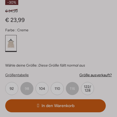
-30%
€ 34,99
€ 23,99
Farbe :
Creme
Wähle deine Größe:
Diese Größe fällt normal aus
Größentabelle
Größe ausverkauft?
122/
92
98
104
110
116
128
In den Warenkorb