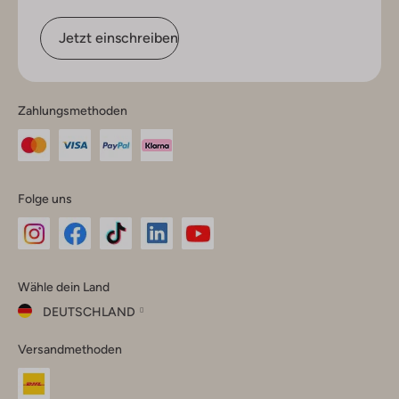
Jetzt einschreiben
Zahlungsmethoden
Folge uns
Omoda
Omoda
Omoda
Omoda
Omoda
Wähle dein Land
Instagram
Facebook
TikTok
LinkedIn
YouTube
DEUTSCHLAND
Wähle
Versandmethoden
dein
Schließ
Land
Nederland