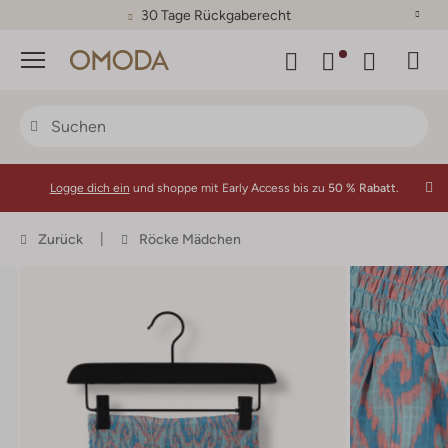
30 Tage Rückgaberecht
Menü
Logge dich ein
und shoppe mit Early Access bis zu
50 % Rabatt.
Zurück
Röcke Mädchen