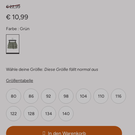
€ 22,99
€ 10,99
Farbe :
Grün
Wähle deine Größe:
Diese Größe fällt normal aus
Größentabelle
80
86
92
98
104
110
116
122
128
134
140
In den Warenkorb