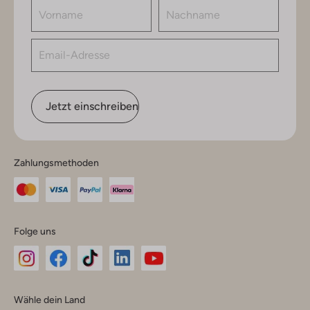
Jetzt einschreiben
Zahlungsmethoden
Folge uns
Omoda
Omoda
Omoda
Omoda
Omoda
Wähle dein Land
Instagram
Facebook
TikTok
LinkedIn
YouTube