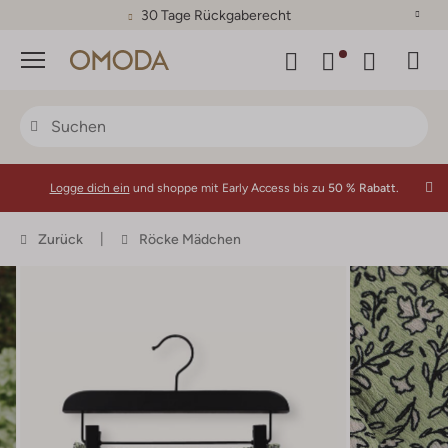
30 Tage Rückgaberecht
Menü
Logge dich ein
und shoppe mit Early Access bis zu
50 % Rabatt.
Zurück
Röcke Mädchen