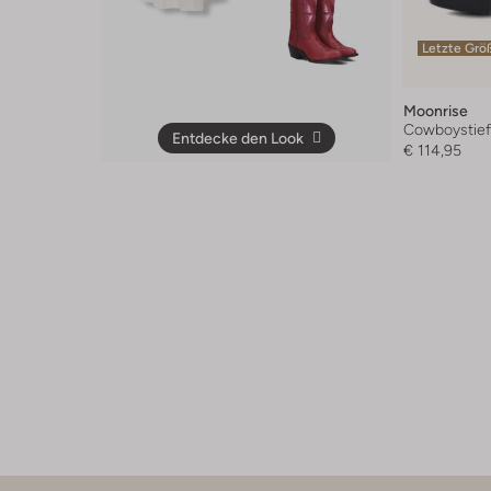
Letzte Grö
Moonrise
Cowboystief
Entdecke den Look
€ 114,95