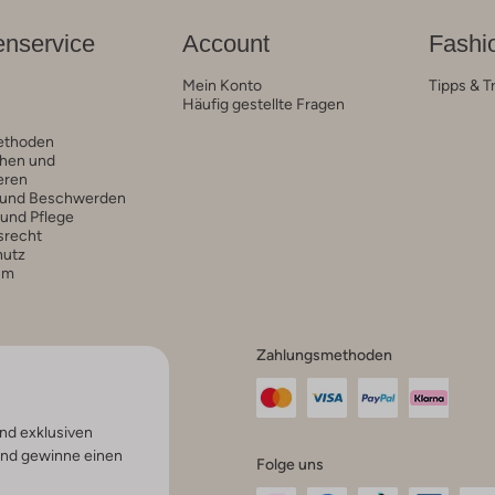
nservice
Account
Fashi
Mein Konto
Tipps & T
Häufig gestellte Fragen
ethoden
hen und
eren
 und Beschwerden
 und Pflege
srecht
hutz
um
Zahlungsmethoden
nd exklusiven
und gewinne einen
Folge uns