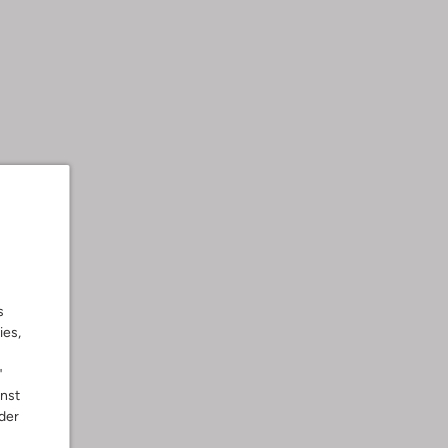
s
ies,
"
nnst
der