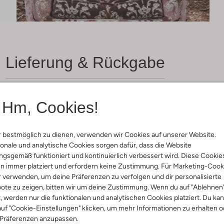
Lieferung & Rückgabe
Hm, Cookies!
ensetzung &
rm
 bestmöglich zu dienen, verwenden wir Cookies auf unserer Website.
onale und analytische Cookies sorgen dafür, dass die Website
-Pink
gsgemäß funktioniert und kontinuierlich verbessert wird. Diese Cookie
rade
n immer platziert und erfordern keine Zustimmung. Für Marketing-Cook
ty
r verwenden, um deine Präferenzen zu verfolgen und dir personalisierte
al:
Baumwolle, Polyester
ote zu zeigen, bitten wir um deine Zustimmung. Wenn du auf "Ablehnen
umwolle
t, werden nur die funktionalen und analytischen Cookies platziert. Du ka
ercentages:
uf "Cookie-Einstellungen" klicken, um mehr Informationen zu erhalten o
, 10% Polyester
 Präferenzen anzupassen.
ocker