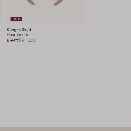
-30%
Konges Slojd
Haarbänder
€ 24,95
€ 16,99