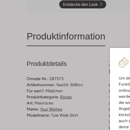
Entdecke den Look
Produktinformation
Produktdetails
Zusamm
Passfo
Um dir
Omoda-Nr.:
287573
Funkti
Artikelnummer:
Yaw24-368tcc
Farbe :
Hell
ordnun
Für wen?:
Mädchen
Muster:
Ge
werde
Produktkategorie:
Röcke
Trends:
Par
die wi
Art:
Maxiröcke
Innenmateri
Angeb
Marke:
Your Wishes
Material:
Ba
klicks
Modellname:
Tule Wide Skirt
Materiaalp
auch a
90% Katoen
deine
Passform:
L