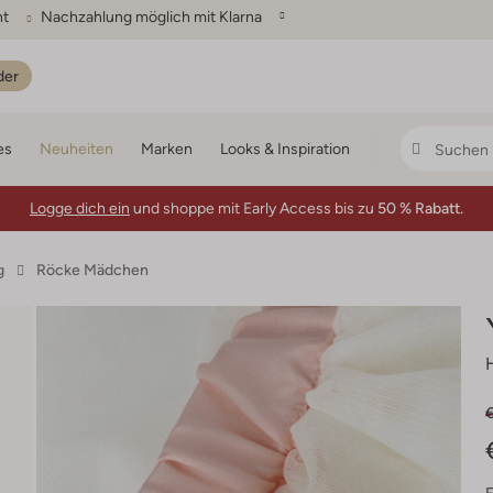
ht
Nachzahlung möglich mit Klarna
der
es
Neuheiten
Marken
Looks & Inspiration
Logge dich ein
und shoppe mit Early Access bis zu
50 % Rabatt.
g
Röcke Mädchen