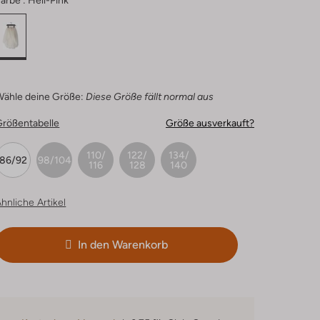
arbe :
Hell-Pink
Wähle deine Größe:
Diese Größe fällt normal aus
Größentabelle
Größe ausverkauft?
110/
122/
134/
86/92
98/104
116
128
140
hnliche Artikel
In den Warenkorb