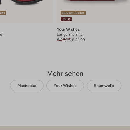
ßen
Letzter Artikel
-20%
Your Wishes
el
Langarmshirts
€ 27,95
€ 21,99
Mehr sehen
Maxiröcke
Your Wishes
Baumwolle