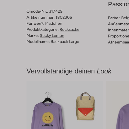
Passfo
Omoda-Nr.:
317429
Artikelnummer:
1802306
Farbe :
Bei
Für wen?:
Mädchen
Außenmater
Produktkategorie:
Rücksacke
Innenmateri
Marke:
Sticky Lemon
Proportione
Modellname:
Backpack Large
Afneembaar
Vervollständige deinen
Look