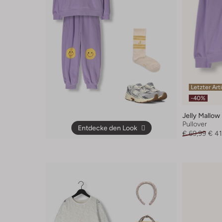
Letzter Art
-40%
Jelly Mallow
Pullover
Entdecke den Look
€ 69,99
€ 41