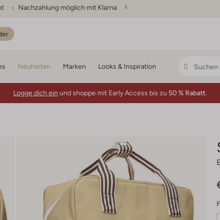
ht
Nachzahlung möglich mit Klarna
der
es
Neuheiten
Marken
Looks & Inspiration
Logge dich ein
und shoppe mit Early Access bis zu
50 % Rabatt.
F