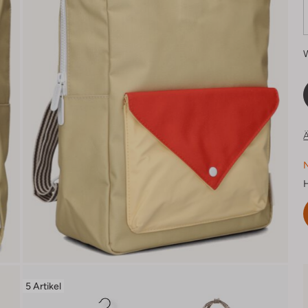
Ä
N
H
5 Artikel