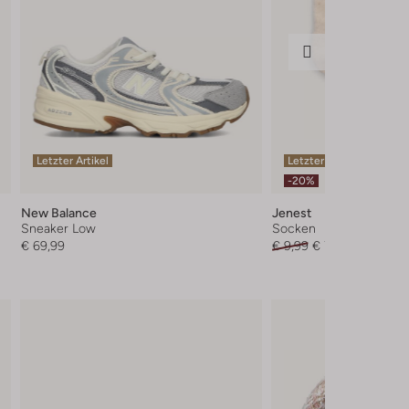
Letzter Artikel
Letzter Artikel
-20%
New Balance
Jenest
Sneaker Low
Socken
€ 69,99
€ 9,99
€ 7,99