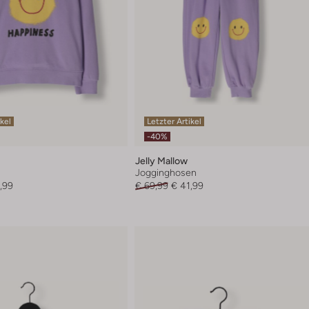
ikel
Letzter Artikel
-40%
Jelly Mallow
Jogginghosen
,99
€ 69,99
€ 41,99