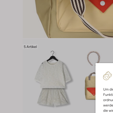
5 Artikel
Um dir
Funkti
ordnun
werde
die wi