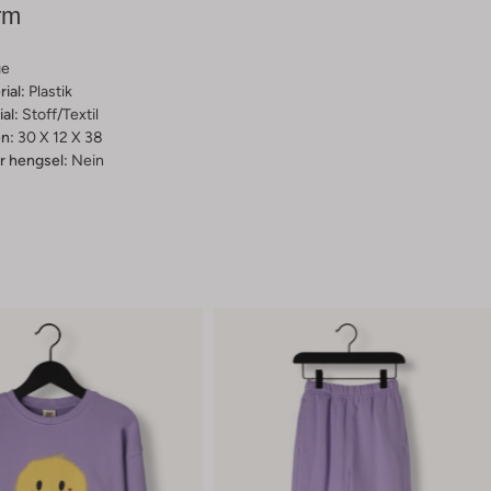
rm
ge
ial:
Plastik
al:
Stoff/textil
n:
30 X 12 X 38
 hengsel:
Nein