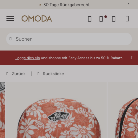
30 Tage Rückgaberecht
Menü
Logge dich ein
und shoppe mit Early Access bis zu
50 % Rabatt.
Zurück
Rucksäcke