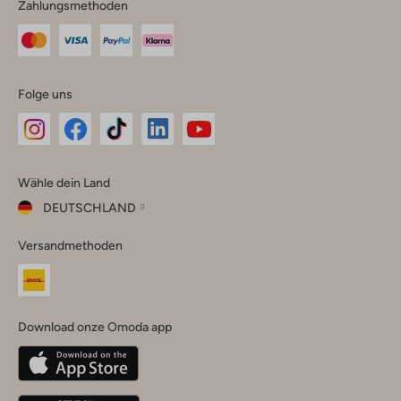
Zahlungsmethoden
Folge uns
Omoda
Omoda
Omoda
Omoda
Omoda
Wähle dein Land
Instagram
Facebook
TikTok
LinkedIn
YouTube
DEUTSCHLAND
Wähle
Versandmethoden
dein
Schließ
Land
Nederland
België
(Nederlands)
Download onze Omoda app
Belgique
(Français)
Deutschland