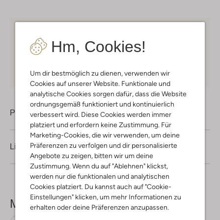
Kostenloser Versand
ab € 75 für Club-Omoda
Hm, Cookies!
Mitglieder in Deutschland
Kauf auf Rechnung
30 Tagen
Rückgaberecht
Um dir bestmöglich zu dienen, verwenden wir
Cookies auf unserer Website. Funktionale und
analytische Cookies sorgen dafür, dass die Website
ordnungsgemäß funktioniert und kontinuierlich
Produktinformation
verbessert wird. Diese Cookies werden immer
platziert und erfordern keine Zustimmung. Für
Marketing-Cookies, die wir verwenden, um deine
Präferenzen zu verfolgen und dir personalisierte
Lieferung & Rückgabe
Angebote zu zeigen, bitten wir um deine
Zustimmung. Wenn du auf "Ablehnen" klickst,
werden nur die funktionalen und analytischen
Cookies platziert. Du kannst auch auf "Cookie-
Einstellungen" klicken, um mehr Informationen zu
Mehr sehen
erhalten oder deine Präferenzen anzupassen.