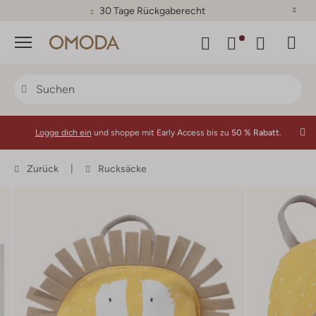
30 Tage Rückgaberecht
Menü
Logge dich ein
und shoppe mit Early Access bis zu
50 % Rabatt.
Zurück
Rucksäcke