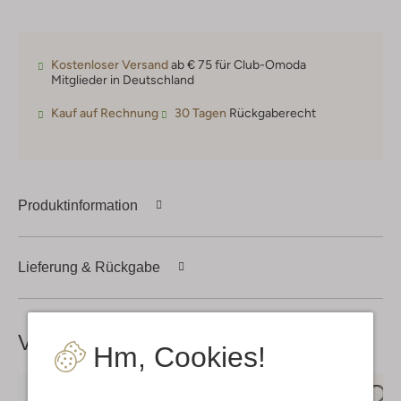
Kostenloser Versand
ab € 75 für Club-Omoda
Mitglieder in Deutschland
Kauf auf Rechnung
30 Tagen
Rückgaberecht
Produktinformation
Lieferung & Rückgabe
Vervollständige deinen
Look
Hm, Cookies!