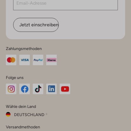
Jetzt einschreiben
Zahlungsmethoden
Folge uns
Omoda
Omoda
Omoda
Omoda
Omoda
Wähle dein Land
Instagram
Facebook
TikTok
LinkedIn
YouTube
DEUTSCHLAND
Wähle
Versandmethoden
dein
Schließ