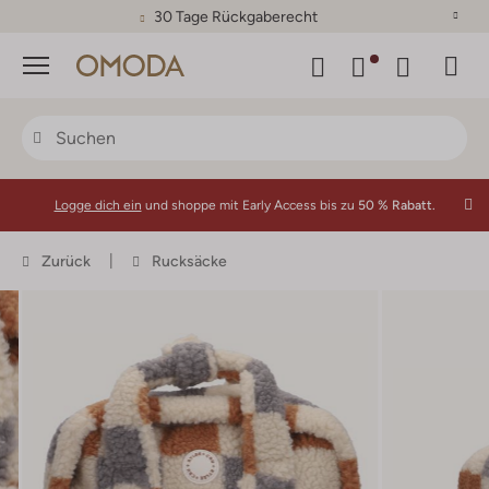
30 Tage Rückgaberecht
Menü
Logge dich ein
und shoppe mit Early Access bis zu
50 % Rabatt.
Zurück
Rucksäcke