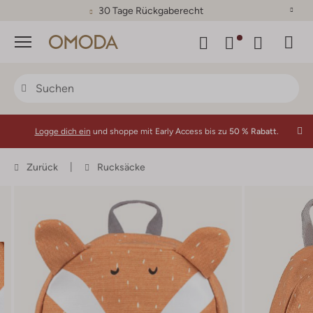
30 Tage Rückgaberecht
Menü
Logge dich ein
und shoppe mit Early Access bis zu
50 % Rabatt.
Zurück
Rucksäcke