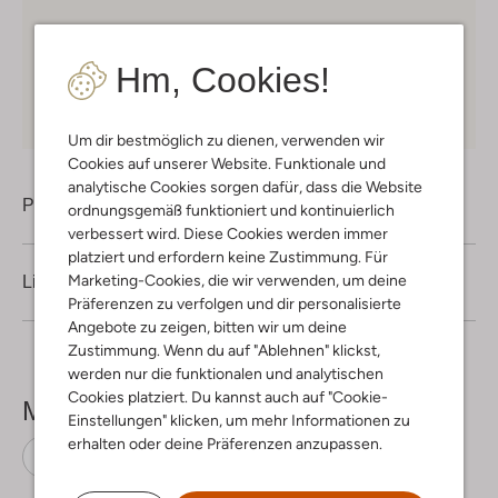
Kostenloser Versand
ab € 75 für Club-Omoda
Mitglieder in Deutschland
Hm, Cookies!
Kauf auf Rechnung
30 Tagen
Rückgaberecht
Um dir bestmöglich zu dienen, verwenden wir
Cookies auf unserer Website. Funktionale und
analytische Cookies sorgen dafür, dass die Website
Produktinformation
ordnungsgemäß funktioniert und kontinuierlich
verbessert wird. Diese Cookies werden immer
platziert und erfordern keine Zustimmung. Für
Marketing-Cookies, die wir verwenden, um deine
Lieferung & Rückgabe
Präferenzen zu verfolgen und dir personalisierte
Angebote zu zeigen, bitten wir um deine
Zustimmung. Wenn du auf "Ablehnen" klickst,
werden nur die funktionalen und analytischen
Cookies platziert. Du kannst auch auf "Cookie-
Mehr sehen
Einstellungen" klicken, um mehr Informationen zu
erhalten oder deine Präferenzen anzupassen.
Rücksacke
Trixie
Baumwolle