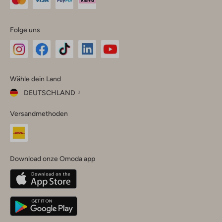
Folge uns
Omoda
Omoda
Omoda
Omoda
Omoda
Wähle dein Land
Instagram
Facebook
TikTok
LinkedIn
YouTube
DEUTSCHLAND
Wähle
Versandmethoden
dein
Schließ
Land
Nederland
België
(Nederlands)
Download onze Omoda app
Belgique
(Français)
Deutschland