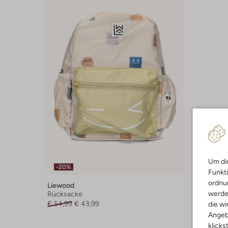
Um dir
-20%
Funkti
ordnun
Liewood
werde
Rücksacke
€ 54,99
€ 43,99
die wi
Angeb
klicks