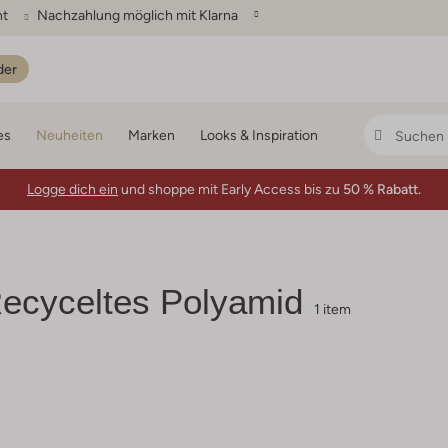
ht
Nachzahlung möglich mit Klarna
der
es
Neuheiten
Marken
Looks & Inspiration
Logge dich ein
und shoppe mit Early Access bis zu
50 % Rabatt.
ecyceltes Polyamid
1 item