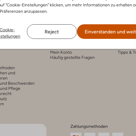
uf "Cookie-Einstellungen" klicken, um mehr Informationen zu erhalten o
 Präferenzen anzupassen.
Cookie-
Reject
Einverstanden und weit
nstellungen
nservice
Account
Fashi
Mein Konto
Tipps & T
Häufig gestellte Fragen
ethoden
hen und
eren
 und Beschwerden
 und Pflege
srecht
hutz
um
Zahlungsmethoden