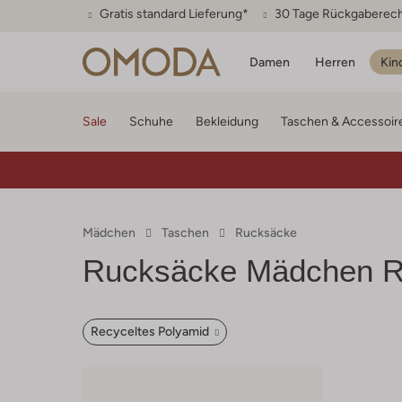
Gratis standard Lieferung*
30 Tage Rückgaberec
Damen
Herren
Kin
Sale
Schuhe
Bekleidung
Taschen & Accessoir
Mädchen
Taschen
Rucksäcke
Rucksäcke Mädchen R
Recyceltes Polyamid