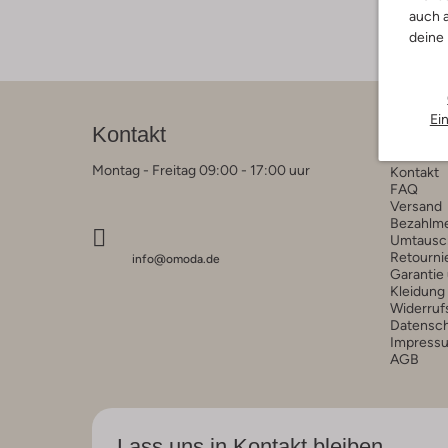
auch a
deine
Ei
Kontakt
Kunde
Montag - Freitag 09:00 - 17:00 uur
Kontakt
FAQ
Versand
Bezahlm
Umtausc
Retourni
info@omoda.de
Garantie
Kleidung
Widerruf
Datensc
Impress
AGB
Lass uns in Kontakt bleiben