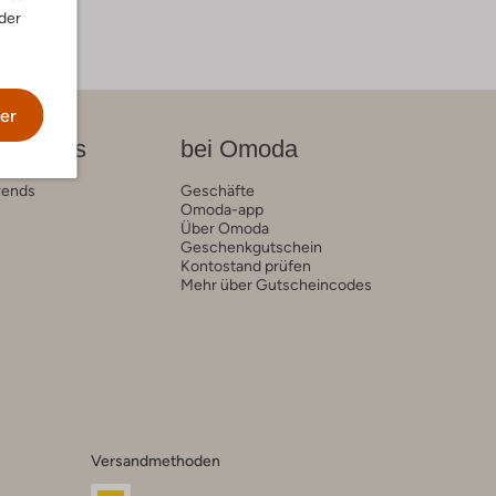
der
er
on News
bei Omoda
rends
Geschäfte
Omoda-app
Über Omoda
Geschenkgutschein
Kontostand prüfen
Mehr über Gutscheincodes
Versandmethoden