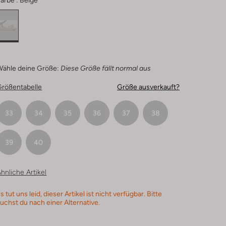
arbe :
Beige
Wähle deine Größe:
Diese Größe fällt normal aus
Größentabelle
Größe ausverkauft?
33
34
35
36
37
38
39
40
hnliche Artikel
s tut uns leid, dieser Artikel ist nicht verfügbar. Bitte
uchst du nach einer Alternative.