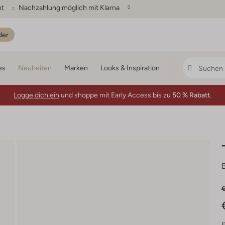
ht
Nachzahlung möglich mit Klarna
der
es
Neuheiten
Marken
Looks & Inspiration
Logge dich ein
und shoppe mit Early Access bis zu
50 % Rabatt.