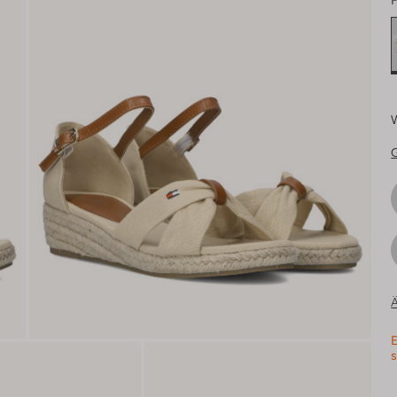
F
Ä
E
s