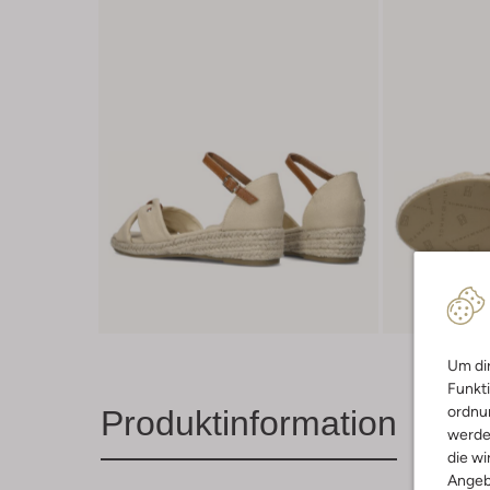
Um dir
Funkti
ordnun
Produktinformation
werde
die wi
Angeb