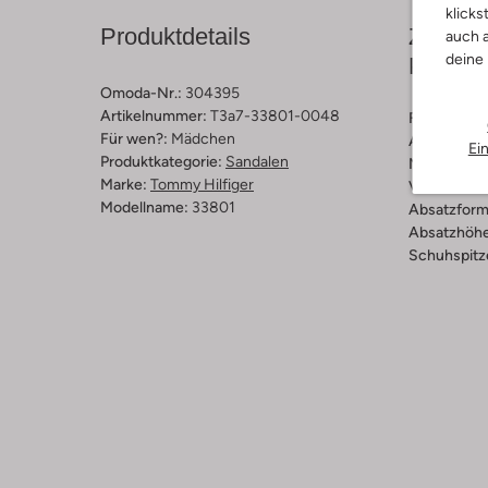
klicks
Produktdetails
Zusamm
auch a
deine
Passfo
Omoda-Nr.:
304395
Artikelnummer:
T3a7-33801-0048
Farbe :
Bei
Für wen?:
Mädchen
Außenmater
Ei
Produktkategorie:
Sandalen
Material So
Marke:
Tommy Hilfiger
Verschluss
Modellname:
33801
Absatzform
Absatzhöhe
Schuhspitz