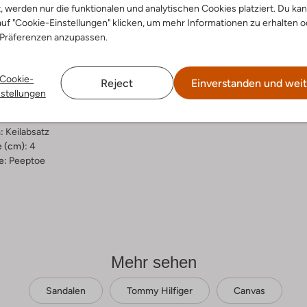
t, werden nur die funktionalen und analytischen Cookies platziert. Du ka
ensetzung &
uf "Cookie-Einstellungen" klicken, um mehr Informationen zu erhalten o
 Präferenzen anzupassen.
rm
ge
Cookie-
Reject
Einverstanden und weit
ial:
Canvas
nstellungen
hle:
Gummi
:
Schnalle
:
Keilabsatz
 (cm):
4
e:
Peeptoe
Mehr sehen
Sandalen
Tommy Hilfiger
Canvas