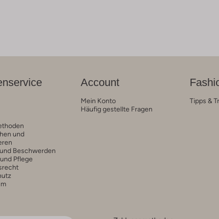
nservice
Account
Fashi
Mein Konto
Tipps & T
Häufig gestellte Fragen
ethoden
hen und
eren
 und Beschwerden
 und Pflege
srecht
hutz
um