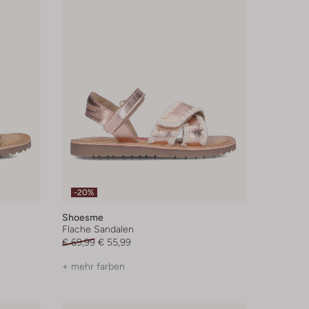
-20%
Shoesme
Flache Sandalen
€ 69,99
€ 55,99
+ mehr farben