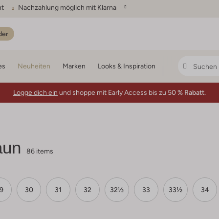
ht
Nachzahlung möglich mit Klarna
der
es
Neuheiten
Marken
Looks & Inspiration
Logge dich ein
und shoppe mit Early Access bis zu
50 % Rabatt.
aun
86 items
9
30
31
32
32½
33
33½
34