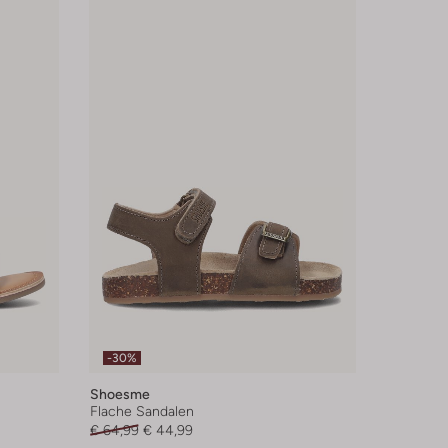
-30%
Shoesme
Flache Sandalen
€ 64,99
€ 44,99