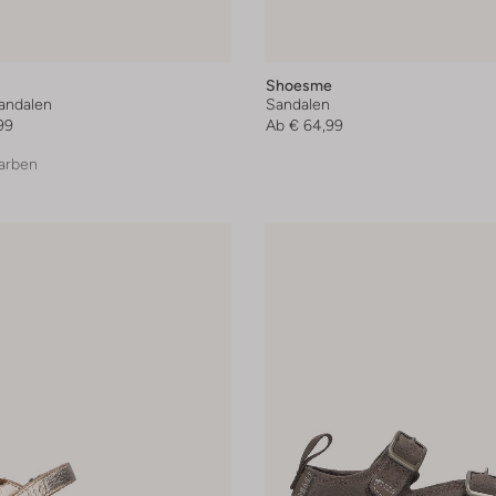
Shoesme
andalen
Sandalen
99
Ab
€ 64,99
arben