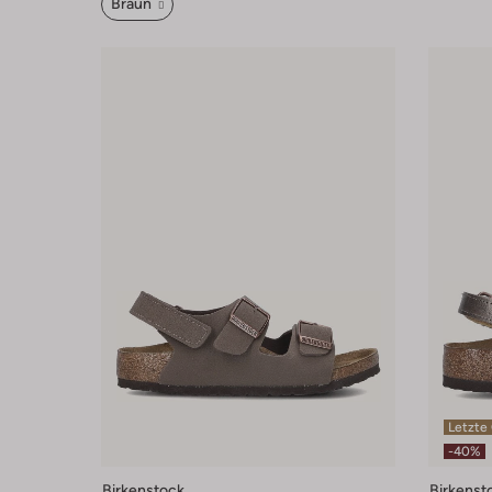
Braun
Letzte
-40%
Birkenstock
Birkenst