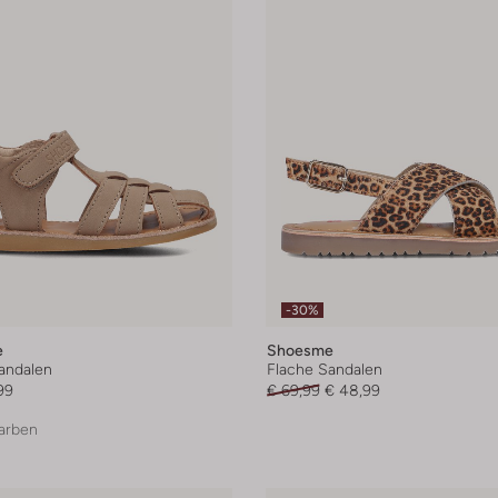
-30%
e
Shoesme
andalen
Flache Sandalen
99
€ 69,99
€ 48,99
arben