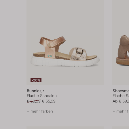
-20%
Bunniesjr
Shoesm
Flache Sandalen
Flache S
€ 69,99
€ 55,99
Ab
€ 59,
+ mehr farben
+ mehr f