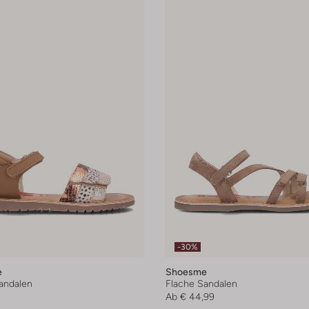
-30%
e
Shoesme
andalen
Flache Sandalen
Ab
€ 44,99