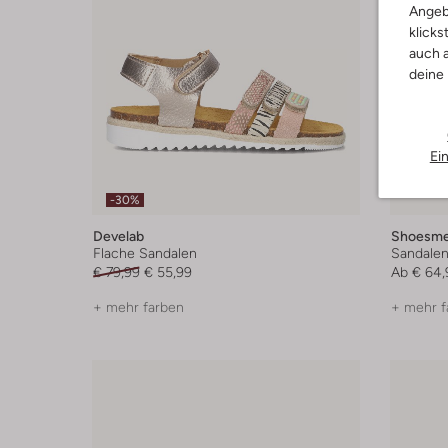
Angeb
klicks
auch a
deine
Ei
-30%
Develab
Shoesm
Flache Sandalen
Sandale
€ 79,99
€ 55,99
Ab
€ 64,
+ mehr farben
+ mehr f