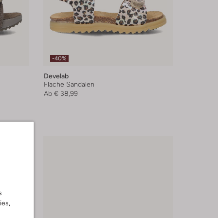
-40%
Develab
Flache Sandalen
Ab
€ 38,99
s
ies,