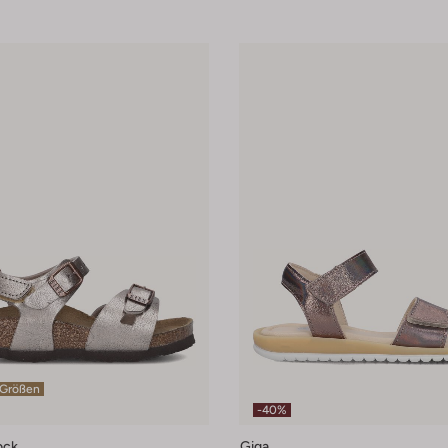
 Größen
-40%
ock
Giga