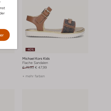
"
nnst
der
er
-40%
Michael Kors Kids
Flache Sandalen
€ 79,99
€ 47,99
+ mehr farben