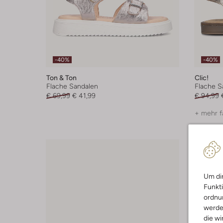
-40%
-40%
Ton & Ton
Clic!
Flache Sandalen
Flache S
€ 69,99
€ 41,99
€ 94,99
+ mehr f
Um dir
Funkti
ordnun
werde
die wi