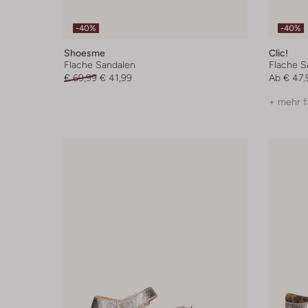
-40%
-40%
Shoesme
Clic!
Flache Sandalen
Flache S
€ 69,99
€ 41,99
Ab
€ 47,
+ mehr f