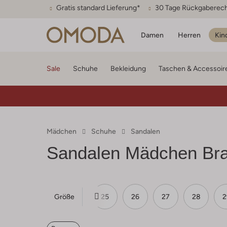
Gratis standard Lieferung*
30 Tage Rückgaberec
Damen
Herren
Kin
Sale
Schuhe
Bekleidung
Taschen & Accessoir
Mädchen
Schuhe
Sandalen
Sandalen Mädchen Br
Größe
22
23
24
25
26
27
28
2