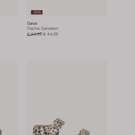
-30%
Geox
Flache Sandalen
€ 64,99
€ 44,99