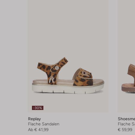
-30%
Replay
Shoesm
Flache Sandalen
Flache S
Ab
€ 41,99
€ 59,99