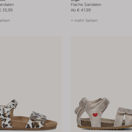
andalen
Flache Sandalen
€ 35,99
Ab
€ 41,99
arben
+ mehr farben