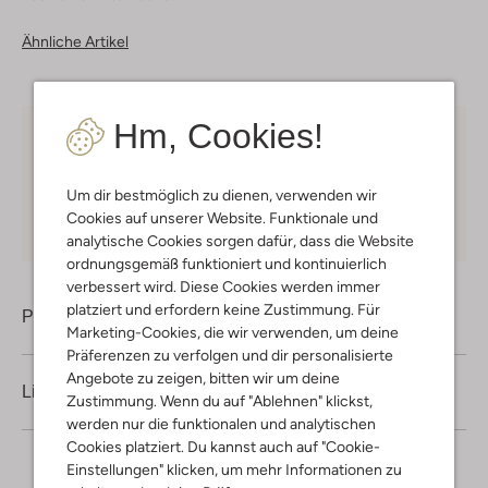
Ähnliche Artikel
Hm, Cookies!
Kostenloser Versand
ab € 75 für Club-Omoda
Mitglieder in Deutschland
Um dir bestmöglich zu dienen, verwenden wir
Kauf auf Rechnung
30 Tagen
Rückgaberecht
Cookies auf unserer Website. Funktionale und
analytische Cookies sorgen dafür, dass die Website
ordnungsgemäß funktioniert und kontinuierlich
verbessert wird. Diese Cookies werden immer
platziert und erfordern keine Zustimmung. Für
Produktinformation
Marketing-Cookies, die wir verwenden, um deine
Präferenzen zu verfolgen und dir personalisierte
Angebote zu zeigen, bitten wir um deine
Lieferung & Rückgabe
Zustimmung. Wenn du auf "Ablehnen" klickst,
werden nur die funktionalen und analytischen
Cookies platziert. Du kannst auch auf "Cookie-
Einstellungen" klicken, um mehr Informationen zu