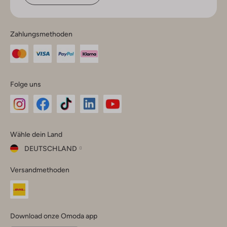
Zahlungsmethoden
Folge uns
Omoda
Omoda
Omoda
Omoda
Omoda
Wähle dein Land
Instagram
Facebook
TikTok
LinkedIn
YouTube
DEUTSCHLAND
Wähle
Versandmethoden
dein
Schließ
Land
Nederland
België
(Nederlands)
Download onze Omoda app
Belgique
(Français)