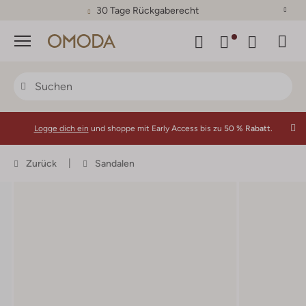
30 Tage Rückgaberecht
Menü
Logge dich ein
und shoppe mit Early Access bis zu
50 % Rabatt.
Zurück
Sandalen