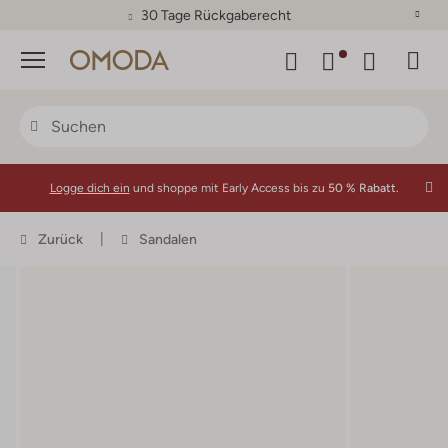
30 Tage Rückgaberecht
Menü
Logge dich ein
und shoppe mit Early Access bis zu
50 % Rabatt.
Zurück
Sandalen