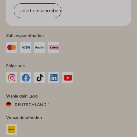
Jetzt einschreiben
Zahlungsmethoden
Folge uns
Omoda
Omoda
Omoda
Omoda
Omoda
Wähle dein Land
Instagram
Facebook
TikTok
LinkedIn
YouTube
DEUTSCHLAND
Wähle
Versandmethoden
dein
Schließ
Land
Nederland