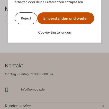
erhalten oder deine Präferenzen anzupassen.
Mehr sehen
Einverstanden und weiter
Reject
Sandalen
Develab
Stoff-Textil
Cookie-Einstellungen
Kontakt
Montag - Freitag 09:00 - 17:00 uur
info@omoda.de
Kundenservice