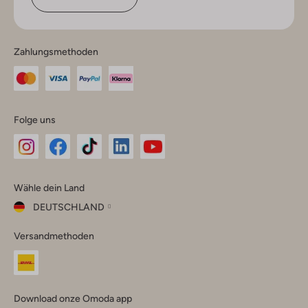
Zahlungsmethoden
Folge uns
Omoda
Omoda
Omoda
Omoda
Omoda
Wähle dein Land
Instagram
Facebook
TikTok
LinkedIn
YouTube
DEUTSCHLAND
Wähle
Versandmethoden
dein
Schließ
Land
Nederland
België
(Nederlands)
Download onze Omoda app