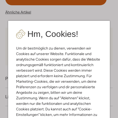
Ähnliche Artikel
Hm, Cookies!
Kostenloser Versand
ab € 75 für Club-Omoda
Mitglieder in Deutschland
Um dir bestmöglich zu dienen, verwenden wir
Kauf auf Rechnung
30 Tagen
Rückgaberecht
Cookies auf unserer Website. Funktionale und
analytische Cookies sorgen dafür, dass die Website
ordnungsgemäß funktioniert und kontinuierlich
verbessert wird. Diese Cookies werden immer
platziert und erfordern keine Zustimmung. Für
Produktinformation
Marketing-Cookies, die wir verwenden, um deine
Präferenzen zu verfolgen und dir personalisierte
Angebote zu zeigen, bitten wir um deine
Lieferung & Rückgabe
Zustimmung. Wenn du auf "Ablehnen" klickst,
werden nur die funktionalen und analytischen
Cookies platziert. Du kannst auch auf "Cookie-
Einstellungen" klicken, um mehr Informationen zu