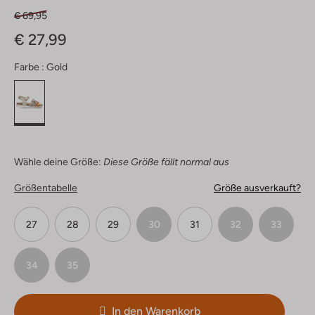
€ 69,95
€ 27,99
Farbe :
Gold
Wähle deine Größe:
Diese Größe fällt normal aus
Größentabelle
Größe ausverkauft?
27
28
29
30
31
32
33
34
35
In den Warenkorb