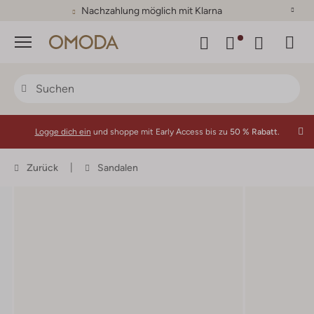
Nachzahlung möglich mit Klarna
Menü
Logge dich ein
und shoppe mit Early Access bis zu
50 % Rabatt.
Zurück
Sandalen