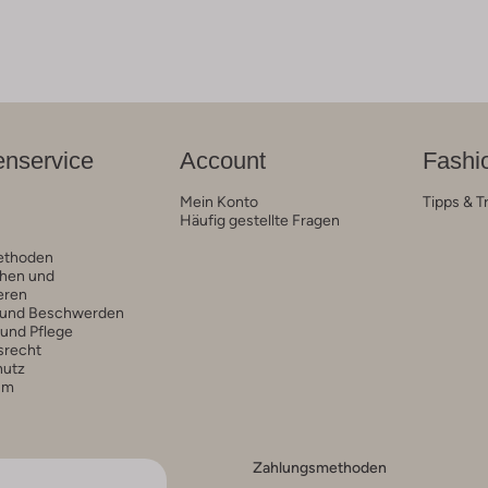
nservice
Account
Fashi
Mein Konto
Tipps & T
Häufig gestellte Fragen
ethoden
hen und
eren
 und Beschwerden
 und Pflege
srecht
hutz
um
Zahlungsmethoden