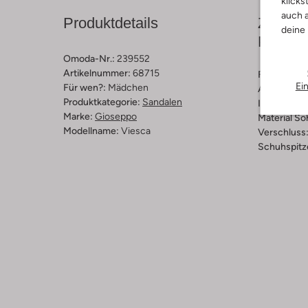
klicks
auch a
Produktdetails
Zusamm
deine
Passfo
Omoda-Nr.:
239552
Artikelnummer:
68715
Farbe :
Gol
Ei
Für wen?:
Mädchen
Außenmater
Produktkategorie:
Sandalen
Innenmateri
Marke:
Gioseppo
Material So
Modellname:
Viesca
Verschluss
Schuhspitz