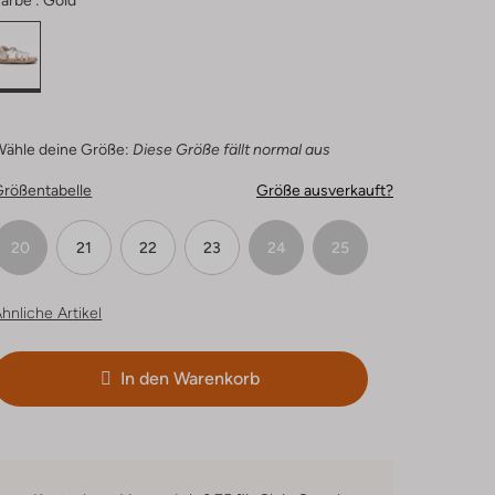
arbe :
Gold
Wähle deine Größe:
Diese Größe fällt normal aus
Größentabelle
Größe ausverkauft?
20
21
22
23
24
25
hnliche Artikel
In den Warenkorb