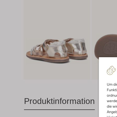
Um dir
Funkti
ordnun
Produktinformation
werde
die wi
Angeb