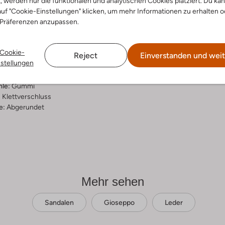
t, werden nur die funktionalen und analytischen Cookies platziert. Du ka
uf "Cookie-Einstellungen" klicken, um mehr Informationen zu erhalten o
ensetzung &
 Präferenzen anzupassen.
rm
Cookie-
d
Reject
Einverstanden und weit
nstellungen
ial:
Leder
al:
Leder
hle:
Gummi
:
Klettverschluss
e:
Abgerundet
Mehr sehen
Sandalen
Gioseppo
Leder