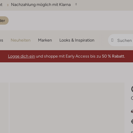
ht
Nachzahlung möglich mit Klarna
der
es
Neuheiten
Marken
Looks & Inspiration
Logge dich ein
und shoppe mit Early Access bis zu
50 % Rabatt.