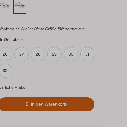
Wähle deine Größe:
Diese Größe fällt normal aus
Größentabelle
26
27
28
29
30
31
32
hnliche Artikel
In den Warenkorb