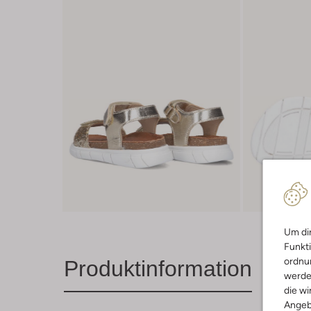
Um dir
Funkti
ordnun
Produktinformation
werde
die wi
Angeb