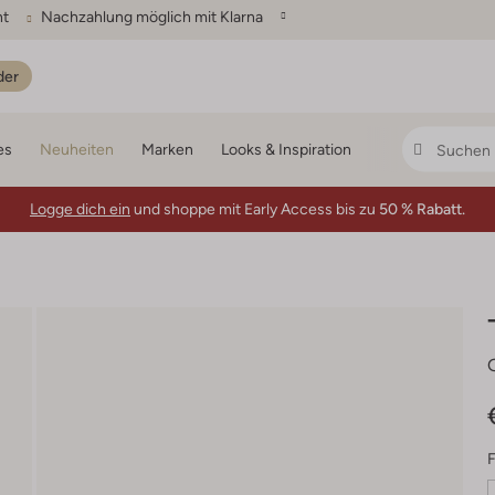
ht
Nachzahlung möglich mit Klarna
der
es
Neuheiten
Marken
Looks & Inspiration
Logge dich ein
und shoppe mit Early Access bis zu
50 % Rabatt.
F