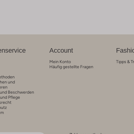
nservice
Account
Fashi
Mein Konto
Tipps & T
Häufig gestellte Fragen
ethoden
hen und
eren
 und Beschwerden
 und Pflege
srecht
hutz
um