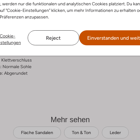
t, werden nur die funktionalen und analytischen Cookies platziert. Du ka
ensetzung &
uf "Cookie-Einstellungen" klicken, um mehr Informationen zu erhalten o
 Präferenzen anzupassen.
rm
d
Cookie-
Reject
Einverstanden und weit
ial:
Leder
nstellungen
al:
Leder
hle:
Gummi
:
Klettverschluss
:
Normale Sohle
e:
Abgerundet
Mehr sehen
Flache Sandalen
Ton & Ton
Leder