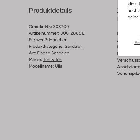
klicks
Produktdetails
Zusamm
auch a
deine
Passfo
Omoda-Nr.:
303700
Artikelnummer:
B0012885 E
Farbe :
Gol
Für wen?:
Mädchen
Außenmater
Ei
Produktkategorie:
Sandalen
Innenmateri
Art:
Flache Sandalen
Material So
Marke:
Ton & Ton
Verschluss
Modellname:
Ulla
Absatzform
Schuhspitz