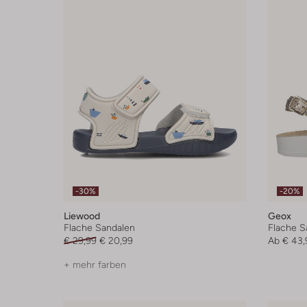
-30%
-20%
Liewood
Geox
Flache Sandalen
Flache S
€ 29,99
€ 20,99
Ab
€ 43,
+ mehr farben