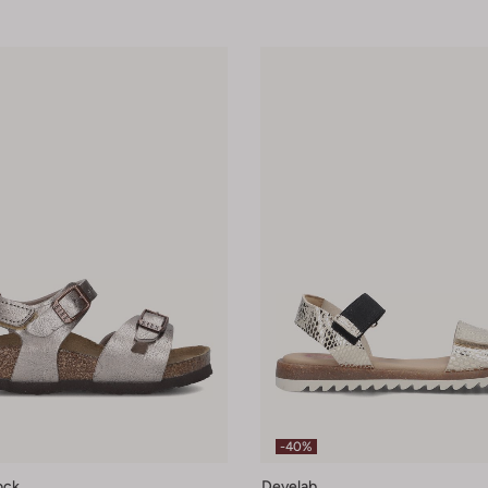
-40%
ock
Develab