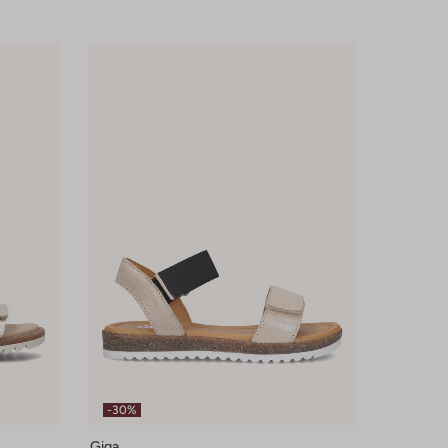
-30%
Giga