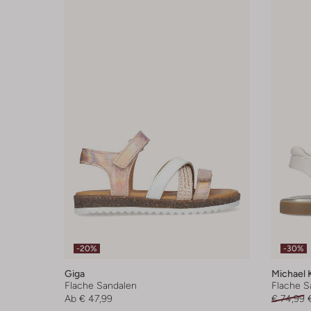
-20%
-30%
Giga
Michael 
Flache Sandalen
Flache S
Ab
€ 47,99
€ 74,99