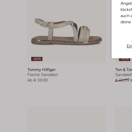
Angeb
klicks
auch a
deine
Ei
-20%
-30%
Tommy Hilfiger
Ton & To
Flache Sandalen
Sandalet
Ab
€ 59,99
€ 69,99