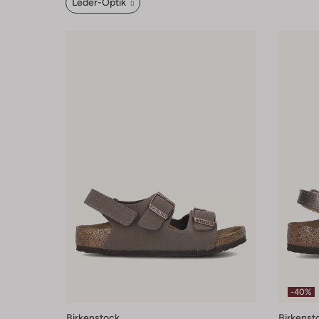
Leder-Optik
-40%
Birkenstock
Birkenst