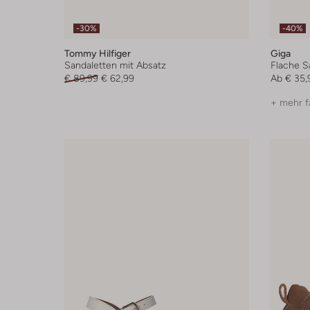
-30%
-40%
Tommy Hilfiger
Giga
Sandaletten mit Absatz
Flache S
€ 89,99
€ 62,99
Ab
€ 35,
+ mehr f