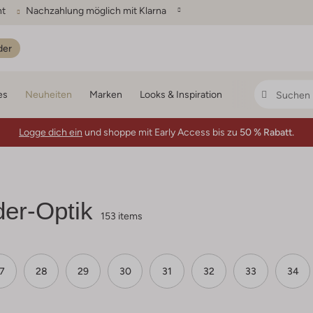
ht
Nachzahlung möglich mit Klarna
der
es
Neuheiten
Marken
Looks & Inspiration
Logge dich ein
und shoppe mit Early Access bis zu
50 % Rabatt.
er-Optik
153 items
7
28
29
30
31
32
33
34