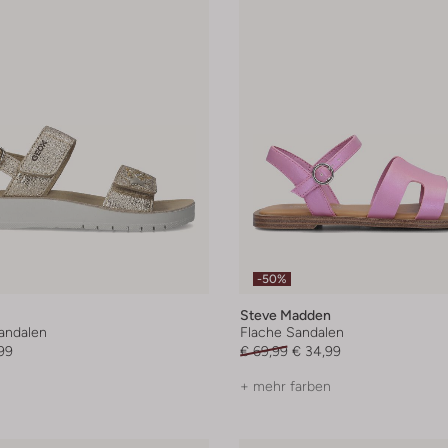
-50%
Steve Madden
andalen
Flache Sandalen
99
€ 69,99
€ 34,99
+ mehr farben