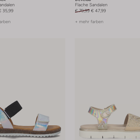
andalen
Flache Sandalen
€ 35,99
€ 79,99
€ 47,99
arben
+ mehr farben