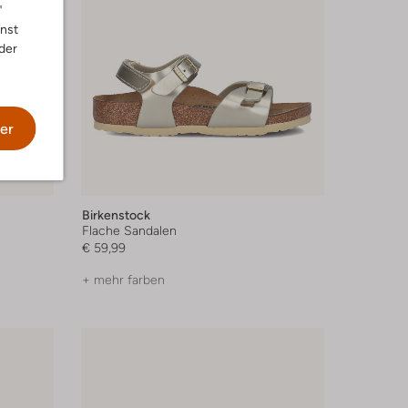
"
nnst
der
er
Birkenstock
Flache Sandalen
€ 59,99
+ mehr farben