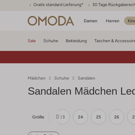
Gratis standard Lieferung*
30 Tage Rückgaberec
Damen
Herren
Kin
Sale
Schuhe
Bekleidung
Taschen & Accessoir
Mädchen
Schuhe
Sandalen
Sandalen Mädchen Led
Größe
20
21
22
23
24
25
26
2