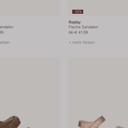
-30%
Replay
andalen
Flache Sandalen
99
Ab
€ 41,99
arben
+ mehr farben