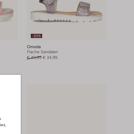
-30%
Omoda
Flache Sandalen
€ 49,99
€ 34,99
s
ies,