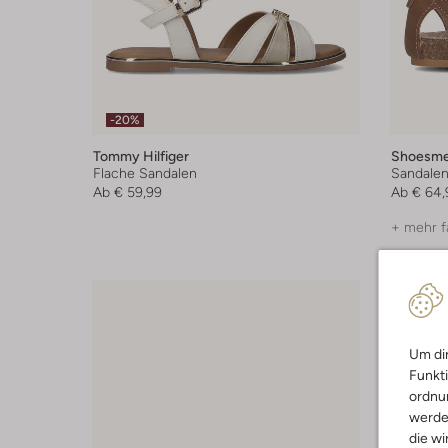
-20%
Tommy Hilfiger
Shoesm
Flache Sandalen
Sandale
Ab
€ 59,99
Ab
€ 64,
+ mehr f
Um dir
Funkti
ordnun
werde
die wi