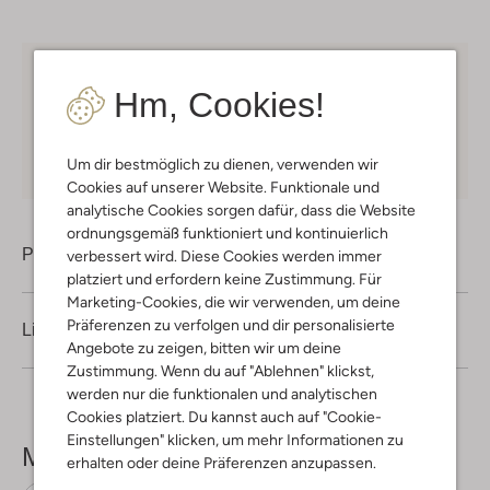
Kostenloser Versand
ab € 75 für Club-Omoda
Hm, Cookies!
Mitglieder in Deutschland
Kauf auf Rechnung
30 Tagen
Rückgaberecht
Um dir bestmöglich zu dienen, verwenden wir
Cookies auf unserer Website. Funktionale und
analytische Cookies sorgen dafür, dass die Website
ordnungsgemäß funktioniert und kontinuierlich
Produktinformation
verbessert wird. Diese Cookies werden immer
platziert und erfordern keine Zustimmung. Für
Marketing-Cookies, die wir verwenden, um deine
Präferenzen zu verfolgen und dir personalisierte
Lieferung & Rückgabe
Angebote zu zeigen, bitten wir um deine
Zustimmung. Wenn du auf "Ablehnen" klickst,
werden nur die funktionalen und analytischen
Cookies platziert. Du kannst auch auf "Cookie-
Einstellungen" klicken, um mehr Informationen zu
Mehr sehen
erhalten oder deine Präferenzen anzupassen.