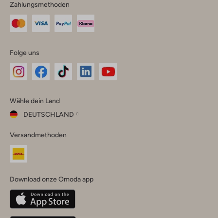
Zahlungsmethoden
Folge uns
Omoda
Omoda
Omoda
Omoda
Omoda
Wähle dein Land
Instagram
Facebook
TikTok
LinkedIn
YouTube
DEUTSCHLAND
Wähle
Versandmethoden
dein
Schließ
Land
Nederland
België
(Nederlands)
Download onze Omoda app
Belgique
(Français)
Deutschland