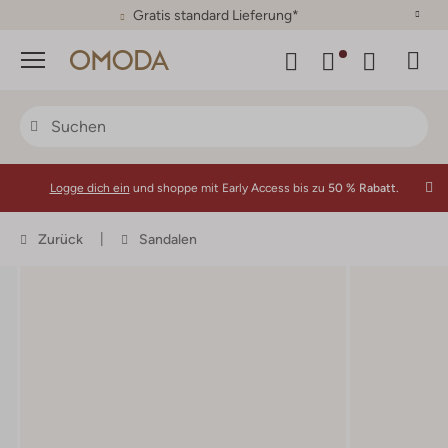
30 Tage Rückgaberecht
Menü
Logge dich ein
und shoppe mit Early Access bis zu
50 % Rabatt.
Zurück
Sandalen