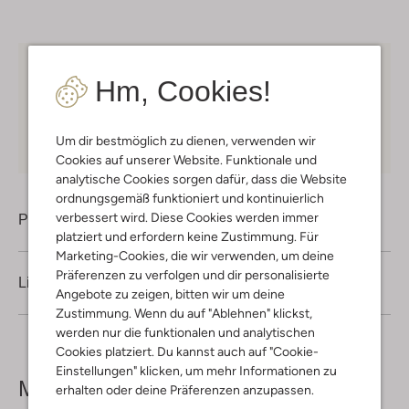
Kostenloser Versand
ab € 75 für Club-Omoda
Hm, Cookies!
Mitglieder in Deutschland
Kauf auf Rechnung
30 Tagen
Rückgaberecht
Um dir bestmöglich zu dienen, verwenden wir
Cookies auf unserer Website. Funktionale und
analytische Cookies sorgen dafür, dass die Website
ordnungsgemäß funktioniert und kontinuierlich
verbessert wird. Diese Cookies werden immer
Produktinformation
platziert und erfordern keine Zustimmung. Für
Marketing-Cookies, die wir verwenden, um deine
Präferenzen zu verfolgen und dir personalisierte
Lieferung & Rückgabe
Angebote zu zeigen, bitten wir um deine
Zustimmung. Wenn du auf "Ablehnen" klickst,
werden nur die funktionalen und analytischen
Cookies platziert. Du kannst auch auf "Cookie-
Einstellungen" klicken, um mehr Informationen zu
Mehr sehen
erhalten oder deine Präferenzen anzupassen.