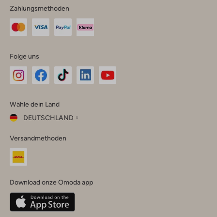
Zahlungsmethoden
Folge uns
Omoda
Omoda
Omoda
Omoda
Omoda
Wähle dein Land
Instagram
Facebook
TikTok
LinkedIn
YouTube
DEUTSCHLAND
Wähle
Versandmethoden
dein
Schließ
Land
Nederland
België
(Nederlands)
Download onze Omoda app
Belgique
(Français)
Deutschland