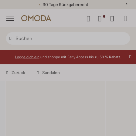
30 Tage Rückgaberecht
Menü
Logge dich ein
und shoppe mit Early Access bis zu
50 % Rabatt.
Zurück
Sandalen