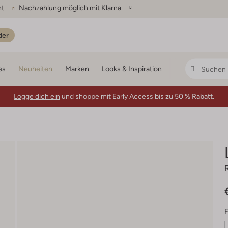
ht
Nachzahlung möglich mit Klarna
der
es
Neuheiten
Marken
Looks & Inspiration
Logge dich ein
und shoppe mit Early Access bis zu
50 % Rabatt.
F