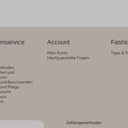
nservice
Account
Fashi
Mein Konto
Tipps & T
Häufig gestellte Fragen
ethoden
hen und
eren
 und Beschwerden
 und Pflege
srecht
hutz
um
Zahlungsmethoden