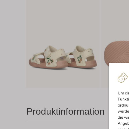
Um dir
Funkti
ordnun
Produktinformation
werde
die wi
Angeb