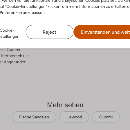
t, werden nur die funktionalen und analytischen Cookies platziert. Du ka
uf "Cookie-Einstellungen" klicken, um mehr Informationen zu erhalten o
ensetzung &
 Präferenzen anzupassen.
rm
Cookie-
a
Reject
Einverstanden und weit
nstellungen
ial:
Gummi
al:
Stoff/textil
hle:
Gummi
:
Klettverschluss
e:
Abgerundet
Mehr sehen
Flache Sandalen
Liewood
Gummi