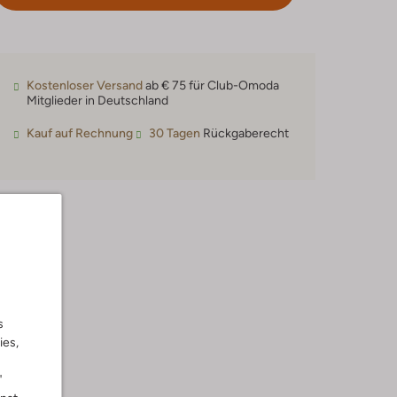
Kostenloser Versand
ab € 75 für Club-Omoda
Mitglieder in Deutschland
Kauf auf Rechnung
30 Tagen
Rückgaberecht
s
ies,
"