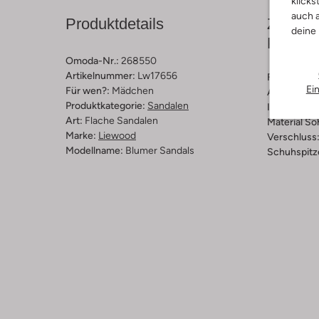
klicks
auch a
Produktdetails
Zusamm
deine
Passfo
Omoda-Nr.:
268550
Artikelnummer:
Lw17656
Farbe :
Ros
Ei
Für wen?:
Mädchen
Außenmater
Produktkategorie:
Sandalen
Innenmateri
Art:
Flache Sandalen
Material So
Marke:
Liewood
Verschluss
Modellname:
Blumer Sandals
Schuhspitz