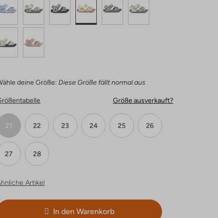
Wähle deine Größe:
Diese Größe fällt normal aus
Größentabelle
Größe ausverkauft?
21
22
23
24
25
26
27
28
hnliche Artikel
In den Warenkorb