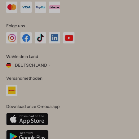
Folge uns
Omoda
Omoda
Omoda
Omoda
Omoda
Wähle dein Land
Instagram
Facebook
TikTok
LinkedIn
YouTube
DEUTSCHLAND
Wähle
Versandmethoden
dein
Schließ
Land
Nederland
België
(Nederlands)
Download onze Omoda app
Belgique
(Français)
Deutschland