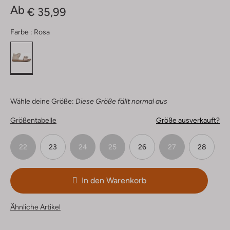
Ab
€ 35,99
Farbe :
Rosa
Wähle deine Größe:
Diese Größe fällt normal aus
Größentabelle
Größe ausverkauft?
22
23
24
25
26
27
28
In den Warenkorb
Ähnliche Artikel