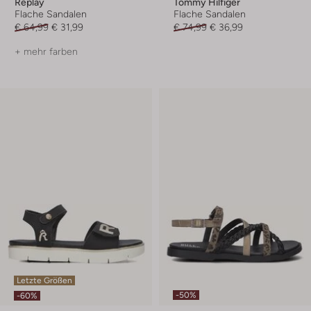
Replay
Tommy Hilfiger
Flache Sandalen
Flache Sandalen
€ 64,99
€ 31,99
€ 74,99
€ 36,99
+ mehr farben
Letzte Größen
-50%
-60%