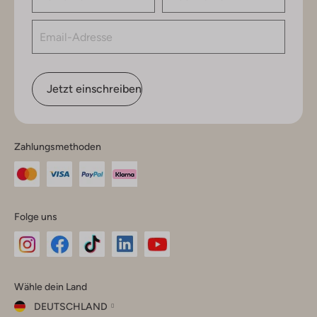
Jetzt einschreiben
Zahlungsmethoden
Folge uns
Omoda
Omoda
Omoda
Omoda
Omoda
Wähle dein Land
Instagram
Facebook
TikTok
LinkedIn
YouTube
DEUTSCHLAND