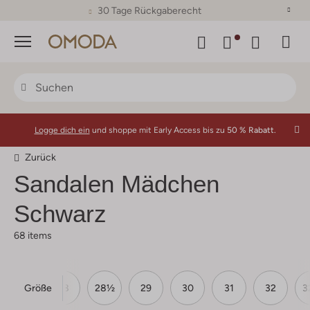
30 Tage Rückgaberecht
Menü
Logge dich ein
und shoppe mit Early Access bis zu
50 % Rabatt.
Zurück
Sandalen Mädchen
Schwarz
68 items
Größe
27½
28
28½
29
30
31
32
3