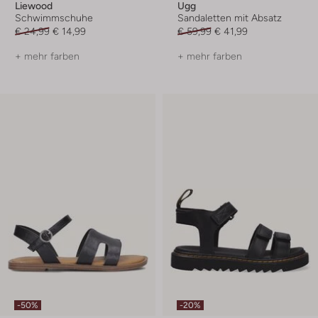
Liewood
Ugg
Schwimmschuhe
Sandaletten mit Absatz
€ 24,99
€ 14,99
€ 59,99
€ 41,99
+ mehr farben
+ mehr farben
-50%
-20%