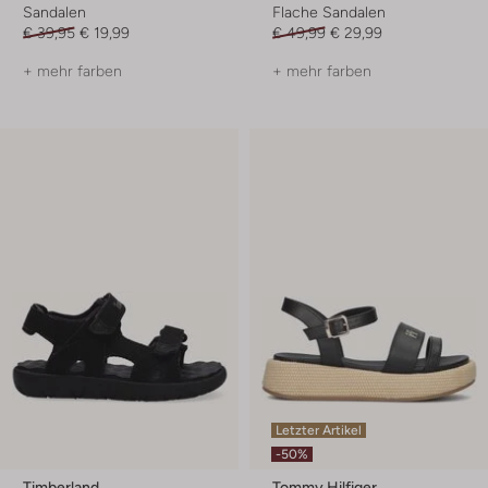
Sandalen
Flache Sandalen
€ 39,95
€ 19,99
€ 49,99
€ 29,99
+ mehr farben
+ mehr farben
Letzter Artikel
-50%
Timberland
Tommy Hilfiger