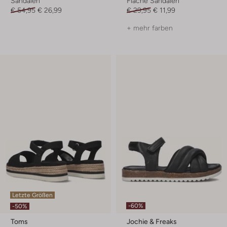
Sandalen
Flache Sandalen
€ 54,95
€ 26,99
€ 29,95
€ 11,99
+ mehr farben
Letzte Größen
-60%
-50%
Toms
Jochie & Freaks