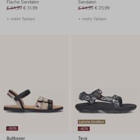
Flache Sandalen
Sandalen
€ 64,99
€ 31,99
€ 64,95
€ 25,99
+ mehr farben
+ mehr farben
Letzte Größen
-50%
-40%
Bullboxer
Teva