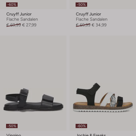
-60%
-50%
Cruyff Junior
Cruyff Junior
Flache Sandalen
Flache Sandalen
€ 69,99
€ 27,99
€ 69,99
€ 34,99
-50%
-60%
Vingino
Jochie & Freaks