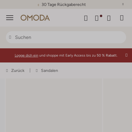
30 Tage Rückgaberecht
Menü
Logge dich ein
und shoppe mit Early Access bis zu
50 % Rabatt.
Zurück
Sandalen