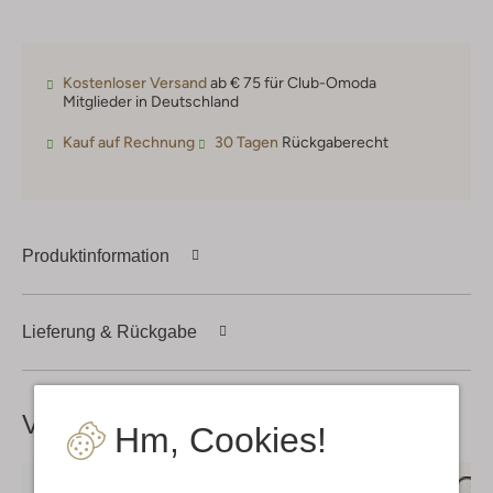
Kostenloser Versand
ab € 75 für Club-Omoda
Mitglieder in Deutschland
Kauf auf Rechnung
30 Tagen
Rückgaberecht
Produktinformation
Lieferung & Rückgabe
Vervollständige deinen
Look
Hm, Cookies!