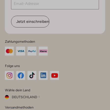
Jetzt einschreiben
Zahlungsmethoden
Folge uns
Omoda
Omoda
Omoda
Omoda
Omoda
Wähle dein Land
Instagram
Facebook
TikTok
LinkedIn
YouTube
DEUTSCHLAND
Wähle
Versandmethoden
dein