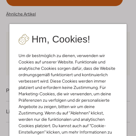
Ähnliche Artikel
Hm, Cookies!
Kostenloser Versand
ab € 75 für Club-Omoda
Mitglieder in Deutschland
Um dir bestmöglich zu dienen, verwenden wir
Kauf auf Rechnung
30 Tagen
Rückgaberecht
Cookies auf unserer Website. Funktionale und
analytische Cookies sorgen dafür, dass die Website
ordnungsgemäß funktioniert und kontinuierlich
verbessert wird. Diese Cookies werden immer
platziert und erfordern keine Zustimmung. Für
Produktinformation
Marketing-Cookies, die wir verwenden, um deine
Präferenzen zu verfolgen und dir personalisierte
Angebote zu zeigen, bitten wir um deine
Lieferung & Rückgabe
Zustimmung. Wenn du auf "Ablehnen" klickst,
werden nur die funktionalen und analytischen
Cookies platziert. Du kannst auch auf "Cookie-
Einstellungen" klicken, um mehr Informationen zu