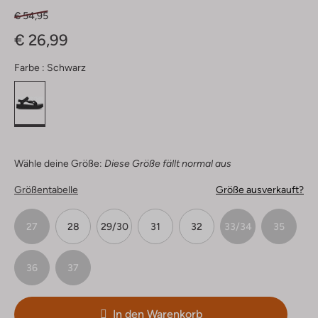
€ 54,95
€ 26,99
Farbe :
Schwarz
Wähle deine Größe:
Diese Größe fällt normal aus
Größentabelle
Größe ausverkauft?
27
28
29/30
31
32
33/34
35
36
37
In den Warenkorb