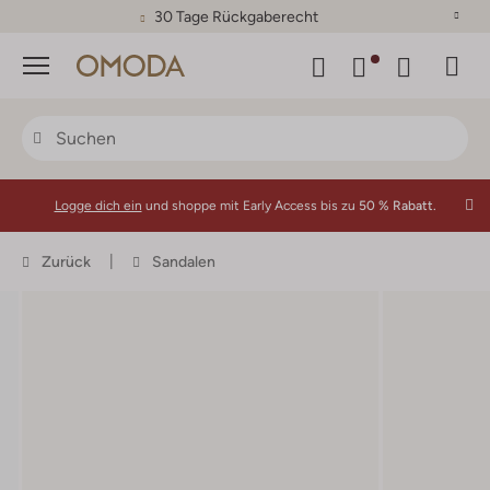
30 Tage Rückgaberecht
Menü
Logge dich ein
und shoppe mit Early Access bis zu
50 % Rabatt.
Zurück
Sandalen