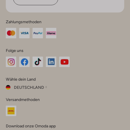
Zahlungsmethoden
Folge uns
Omoda
Omoda
Omoda
Omoda
Omoda
Wähle dein Land
Instagram
Facebook
TikTok
LinkedIn
YouTube
DEUTSCHLAND
Wähle
Versandmethoden
dein
Schließ
Land
Nederland
België
(Nederlands)
Download onze Omoda app