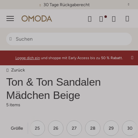
30 Tage Rückgaberecht
Menü
Logge dich ein
und shoppe mit Early Access bis zu
50 % Rabatt.
Zurück
Ton & Ton
Sandalen
Mädchen Beige
5 items
Größe
23
24
25
26
27
28
29
30