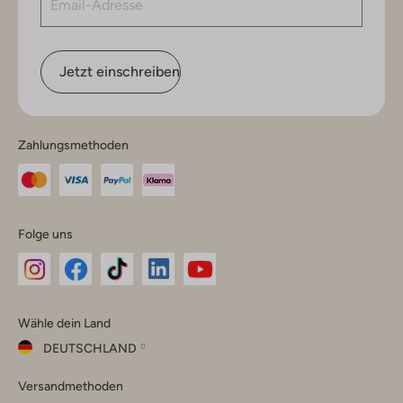
Jetzt einschreiben
Zahlungsmethoden
Folge uns
Omoda
Omoda
Omoda
Omoda
Omoda
Wähle dein Land
Instagram
Facebook
TikTok
LinkedIn
YouTube
DEUTSCHLAND
Wähle
Versandmethoden
dein
Schließ