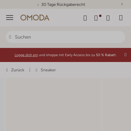
30 Tage Rückgaberecht
Menü
Logge dich ein
und shoppe mit Early Access bis zu
50 % Rabatt.
Zurück
Sneaker