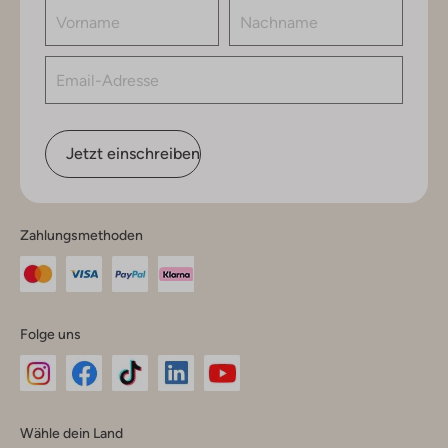
Jetzt einschreiben
Zahlungsmethoden
Folge uns
Omoda
Omoda
Omoda
Omoda
Omoda
Wähle dein Land
Instagram
Facebook
TikTok
LinkedIn
YouTube