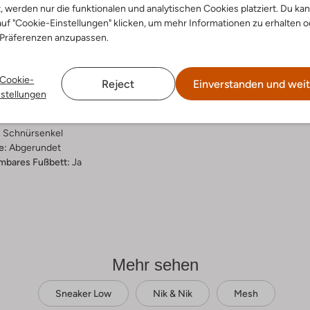
t, werden nur die funktionalen und analytischen Cookies platziert. Du ka
ensetzung &
uf "Cookie-Einstellungen" klicken, um mehr Informationen zu erhalten o
 Präferenzen anzupassen.
rm
n
Cookie-
Reject
Einverstanden und weit
ial:
Mesh
nstellungen
al:
Mesh
hle:
Gummi
:
Schnürsenkel
e:
Abgerundet
bares Fußbett:
Ja
Mehr sehen
Sneaker Low
Nik & Nik
Mesh