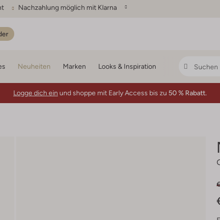
ht
Nachzahlung möglich mit Klarna
der
es
Neuheiten
Marken
Looks & Inspiration
Logge dich ein
und shoppe mit Early Access bis zu
50 % Rabatt.