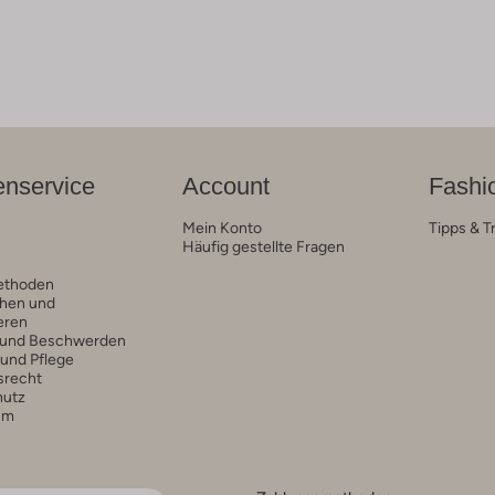
nservice
Account
Fashi
Mein Konto
Tipps & T
Häufig gestellte Fragen
ethoden
hen und
eren
 und Beschwerden
 und Pflege
srecht
hutz
um