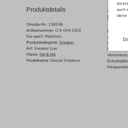
klicks
Produktdetails
Zusamm
auch a
deine
Passfo
Omoda-Nr.:
238538
Artikelnummer:
G 9-044 2302
Farbe :
Grü
Für wen?:
Mädchen
Außenmater
Ei
Produktkategorie:
Sneaker
Innenmateri
Art:
Sneaker Low
Material So
Marke:
Nik & Nik
Verschluss
Modellname:
Dessie Sneakers
Schuhspitz
Herausnehm