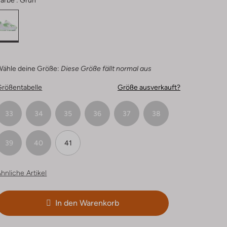
arbe :
Grün
Wähle deine Größe:
Diese Größe fällt normal aus
Größentabelle
Größe ausverkauft?
33
34
35
36
37
38
39
40
41
hnliche Artikel
In den Warenkorb