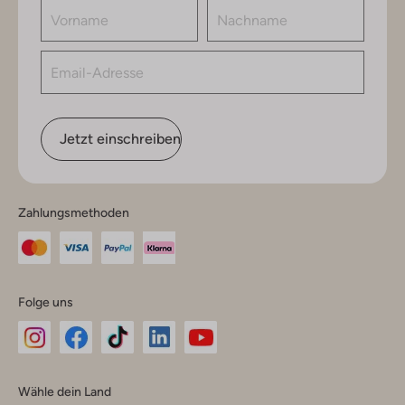
Jetzt einschreiben
Zahlungsmethoden
Folge uns
Omoda
Omoda
Omoda
Omoda
Omoda
Wähle dein Land
Instagram
Facebook
TikTok
LinkedIn
YouTube