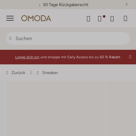
30 Tage Rückgaberecht
Menü
Logge dich ein
und shoppe mit Early Access bis zu
50 % Rabatt.
Zurück
Sneaker