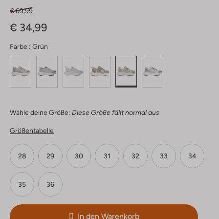
€ 69,99
€ 34,99
Farbe :
Grün
Wähle deine Größe:
Diese Größe fällt normal aus
Größentabelle
28
29
30
31
32
33
34
35
36
In den Warenkorb