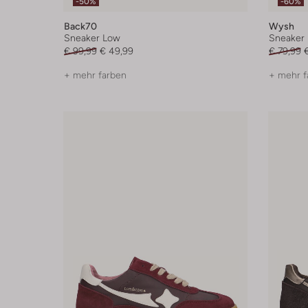
-50%
-60%
Back70
Wysh
Sneaker Low
Sneaker
€ 99,99
€ 49,99
€ 79,99
+ mehr farben
+ mehr f