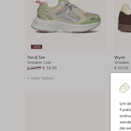
-50%
Ton & Ton
Wysh
Sneaker Low
Sneaker
€ 69,99
€ 34,99
€ 69,99
+ mehr farben
+ mehr f
Um dir
Funkti
ordnun
werde
die wi