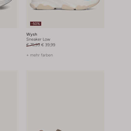
-50%
Wysh
Sneaker Low
€ 79,99
€ 39,99
+ mehr farben