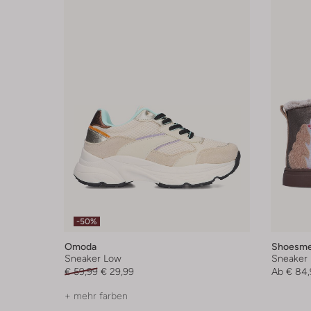
-50%
Omoda
Shoesm
Sneaker Low
Sneaker 
€ 59,99
€ 29,99
Ab
€ 84,
+ mehr farben