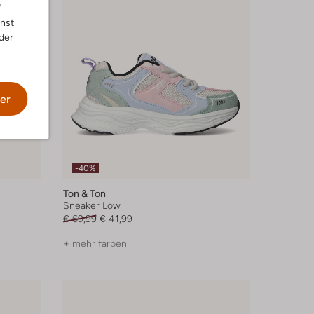
"
nnst
der
er
-40%
Ton & Ton
Sneaker Low
€ 69,99
€ 41,99
+ mehr farben