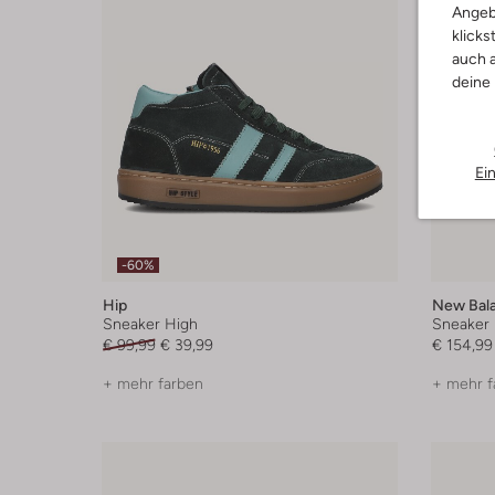
Angeb
klicks
auch a
deine
Ei
-60%
Hip
New Bal
Sneaker High
Sneaker
€ 99,99
€ 39,99
€ 154,99
+ mehr farben
+ mehr f