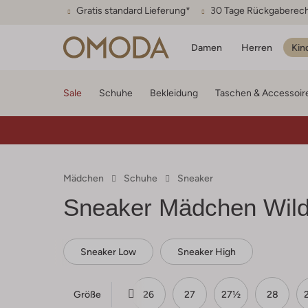
Gratis standard Lieferung*
30 Tage Rückgaberec
Damen
Herren
Kin
Sale
Schuhe
Bekleidung
Taschen & Accessoir
Mädchen
Schuhe
Sneaker
Sneaker Mädchen Wild
Sneaker Low
Sneaker High
Größe
23½
24
25
26
27
27½
28