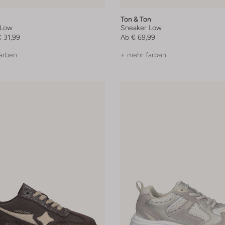
Ton & Ton
 Low
Sneaker Low
€ 31,99
Ab
€ 69,99
arben
+ mehr farben