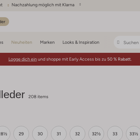
ht
Nachzahlung möglich mit Klarna
der
es
Neuheiten
Marken
Looks & Inspiration
Logge dich ein
und shoppe mit Early Access bis zu
50 % Rabatt.
leder
208 items
28½
29
30
31
32
32½
33
33½