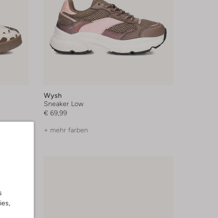
Wysh
Sneaker Low
€ 69,99
+ mehr farben
s
ies,