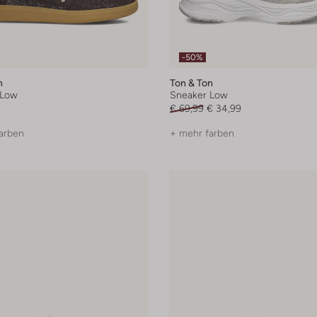
-50%
n
Ton & Ton
 Low
Sneaker Low
€ 69,99
€ 34,99
arben
+ mehr farben