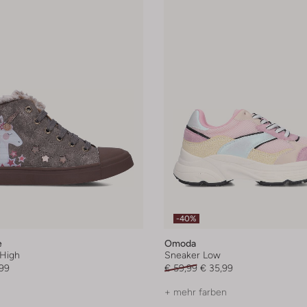
-40%
e
Omoda
High
Sneaker Low
99
€ 59,99
€ 35,99
+ mehr farben