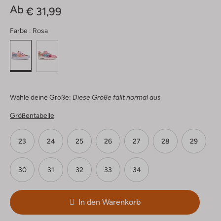
Ab
€ 31,99
Farbe :
Rosa
Wähle deine Größe:
Diese Größe fällt normal aus
Größentabelle
23
24
25
26
27
28
29
30
31
32
33
34
In den Warenkorb