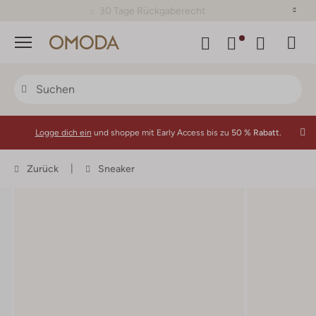
30 Tage Rückgaberecht
Menü
Logge dich ein
und shoppe mit Early Access bis zu
50 % Rabatt.
Zurück
Sneaker