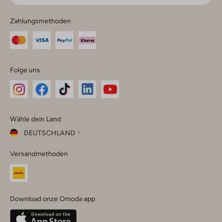
Zahlungsmethoden
Folge uns
Omoda
Omoda
Omoda
Omoda
Omoda
Wähle dein Land
Instagram
Facebook
TikTok
LinkedIn
YouTube
DEUTSCHLAND
Wähle
Versandmethoden
dein
Schließ
Land
Nederland
België
(Nederlands)
Download onze Omoda app
Belgique
(Français)