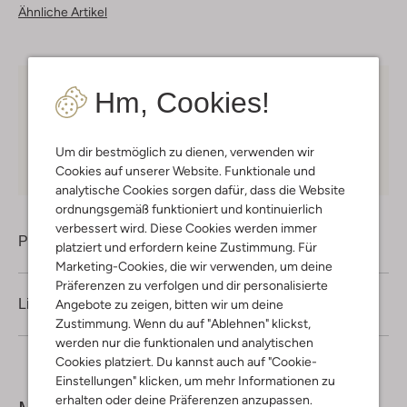
Ähnliche Artikel
Hm, Cookies!
Kostenloser Versand
ab € 75 für Club-Omoda
Mitglieder in Deutschland
Kauf auf Rechnung
30 Tagen
Rückgaberecht
Um dir bestmöglich zu dienen, verwenden wir
Cookies auf unserer Website. Funktionale und
analytische Cookies sorgen dafür, dass die Website
ordnungsgemäß funktioniert und kontinuierlich
verbessert wird. Diese Cookies werden immer
Produktinformation
platziert und erfordern keine Zustimmung. Für
Marketing-Cookies, die wir verwenden, um deine
Präferenzen zu verfolgen und dir personalisierte
Lieferung & Rückgabe
Angebote zu zeigen, bitten wir um deine
Zustimmung. Wenn du auf "Ablehnen" klickst,
werden nur die funktionalen und analytischen
Cookies platziert. Du kannst auch auf "Cookie-
Einstellungen" klicken, um mehr Informationen zu
erhalten oder deine Präferenzen anzupassen.