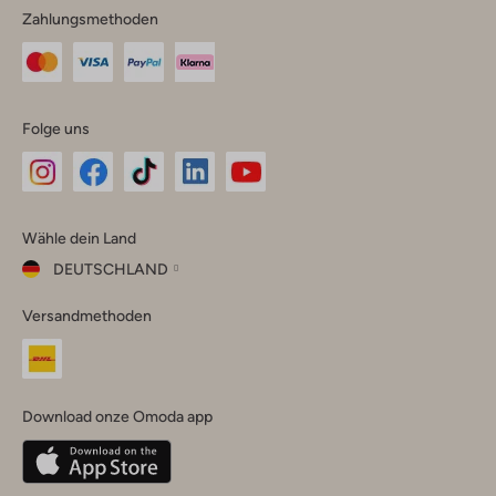
Zahlungsmethoden
Folge uns
Omoda
Omoda
Omoda
Omoda
Omoda
Wähle dein Land
Instagram
Facebook
TikTok
LinkedIn
YouTube
DEUTSCHLAND
Wähle
Versandmethoden
dein
Schließ
Land
Nederland
België
(Nederlands)
Download onze Omoda app
Belgique
(Français)
Deutschland