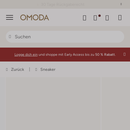
30 Tage Rückgaberecht
Menü
Logge dich ein
und shoppe mit Early Access bis zu
50 % Rabatt.
Zurück
Sneaker