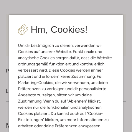
Kostenloser Versand
ab € 75 für Club-Omoda
Hm, Cookies!
Mitglieder in Deutschland
Kauf auf Rechnung
30 Tagen
Rückgaberecht
Um dir bestmöglich zu dienen, verwenden wir
Cookies auf unserer Website. Funktionale und
analytische Cookies sorgen dafür, dass die Website
ordnungsgemäß funktioniert und kontinuierlich
verbessert wird. Diese Cookies werden immer
Produktinformation
platziert und erfordern keine Zustimmung. Für
Marketing-Cookies, die wir verwenden, um deine
Präferenzen zu verfolgen und dir personalisierte
Lieferung & Rückgabe
Angebote zu zeigen, bitten wir um deine
Zustimmung. Wenn du auf "Ablehnen" klickst,
werden nur die funktionalen und analytischen
Cookies platziert. Du kannst auch auf "Cookie-
Einstellungen" klicken, um mehr Informationen zu
Mehr sehen
erhalten oder deine Präferenzen anzupassen.