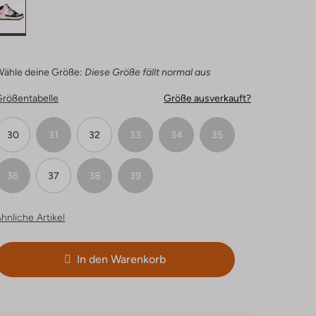
Wähle deine Größe:
Diese Größe fällt normal aus
Größentabelle
Größe ausverkauft?
30
31
32
33
34
35
36
37
38
39
hnliche Artikel
In den Warenkorb