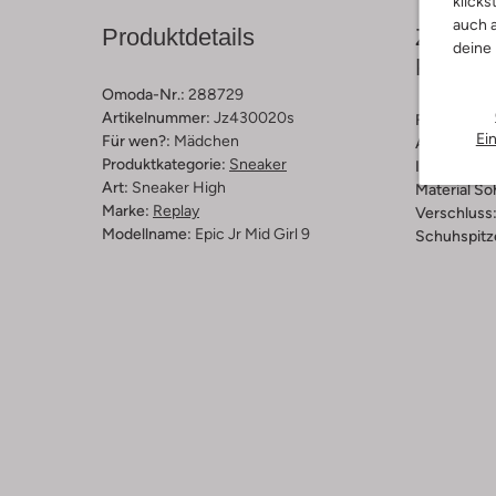
klicks
auch a
Produktdetails
Zusamm
deine
Passfo
Omoda-Nr.:
288729
Artikelnummer:
Jz430020s
Farbe :
Ros
Ei
Für wen?:
Mädchen
Außenmater
Produktkategorie:
Sneaker
Innenmateri
Art:
Sneaker High
Material So
Marke:
Replay
Verschluss
Modellname:
Epic Jr Mid Girl 9
Schuhspitz