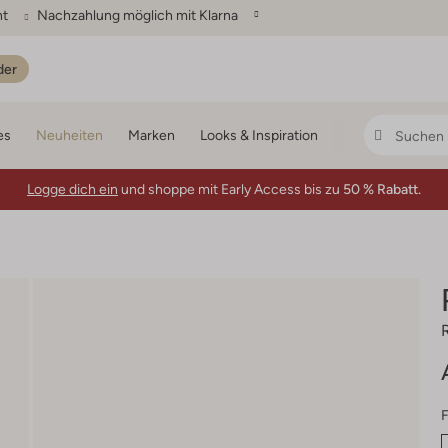
ht
Nachzahlung möglich mit Klarna
der
es
Neuheiten
Marken
Looks & Inspiration
Logge dich ein
und shoppe mit Early Access bis zu
50 % Rabatt.
F