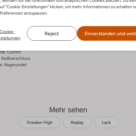
t, werden nur die funktionalen und analytischen Cookies platziert. Du ka
uf "Cookie-Einstellungen" klicken, um mehr Informationen zu erhalten o
ensetzung &
 Präferenzen anzupassen.
rm
Cookie-
a
Reject
Einverstanden und weit
nstellungen
ial:
Lack
al:
Mesh
hle:
Gummi
:
Reißverschluss
e:
Abgerundet
Mehr sehen
Sneaker High
Replay
Lack