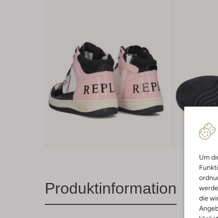
Um dir
Funkti
ordnun
Produktinformation
werde
die wi
Angeb