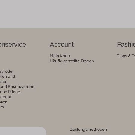
nservice
Account
Fashi
Mein Konto
Tipps & T
Häufig gestellte Fragen
ethoden
hen und
eren
 und Beschwerden
 und Pflege
srecht
hutz
um
Zahlungsmethoden