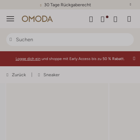
30 Tage Rückgaberecht
Menü
Logge dich ein
und shoppe mit Early Access bis zu
50 % Rabatt.
Zurück
Sneaker