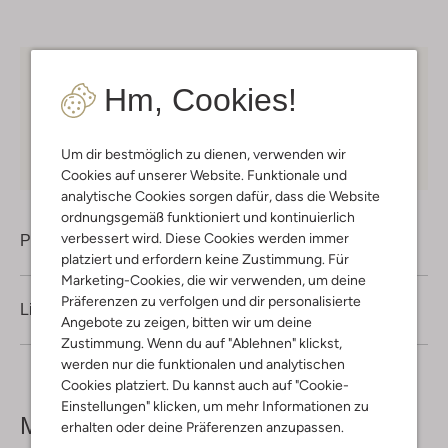
Kostenloser Versand
ab € 75 für Club-Omoda
Hm, Cookies!
Mitglieder in Deutschland
Kauf auf Rechnung
30 Tagen
Rückgaberecht
Um dir bestmöglich zu dienen, verwenden wir
Cookies auf unserer Website. Funktionale und
analytische Cookies sorgen dafür, dass die Website
ordnungsgemäß funktioniert und kontinuierlich
verbessert wird. Diese Cookies werden immer
Produktinformation
platziert und erfordern keine Zustimmung. Für
Marketing-Cookies, die wir verwenden, um deine
Präferenzen zu verfolgen und dir personalisierte
Lieferung & Rückgabe
Angebote zu zeigen, bitten wir um deine
Zustimmung. Wenn du auf "Ablehnen" klickst,
werden nur die funktionalen und analytischen
Cookies platziert. Du kannst auch auf "Cookie-
Einstellungen" klicken, um mehr Informationen zu
Mehr sehen
erhalten oder deine Präferenzen anzupassen.