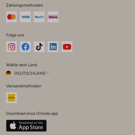
Zahlungsmethoden
Folge uns
Omoda
Omoda
Omoda
Omoda
Omoda
Wähle dein Land
Instagram
Facebook
TikTok
LinkedIn
YouTube
DEUTSCHLAND
Wähle
Versandmethoden
dein
Schließ
Land
Nederland
België
(Nederlands)
Download onze Omoda app
Belgique
(Français)
Deutschland