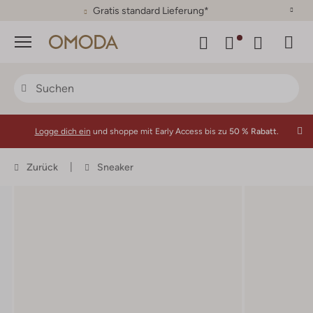
30 Tage Rückgaberecht
Menü
Logge dich ein
und shoppe mit Early Access bis zu
50 % Rabatt.
Zurück
Sneaker