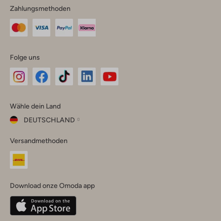
Zahlungsmethoden
Folge uns
Omoda
Omoda
Omoda
Omoda
Omoda
Wähle dein Land
Instagram
Facebook
TikTok
LinkedIn
YouTube
DEUTSCHLAND
Wähle
Versandmethoden
dein
Schließ
Land
Nederland
België
(Nederlands)
Download onze Omoda app
Belgique
(Français)
Deutschland