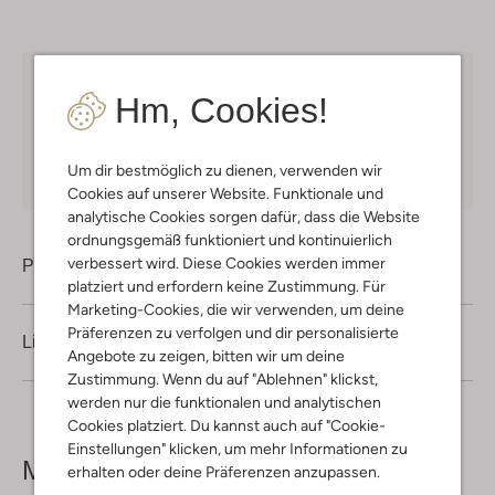
Kostenloser Versand
ab € 75 für Club-Omoda
Hm, Cookies!
Mitglieder in Deutschland
Kauf auf Rechnung
30 Tagen
Rückgaberecht
Um dir bestmöglich zu dienen, verwenden wir
Cookies auf unserer Website. Funktionale und
analytische Cookies sorgen dafür, dass die Website
ordnungsgemäß funktioniert und kontinuierlich
verbessert wird. Diese Cookies werden immer
Produktinformation
platziert und erfordern keine Zustimmung. Für
Marketing-Cookies, die wir verwenden, um deine
Präferenzen zu verfolgen und dir personalisierte
Lieferung & Rückgabe
Angebote zu zeigen, bitten wir um deine
Zustimmung. Wenn du auf "Ablehnen" klickst,
werden nur die funktionalen und analytischen
Cookies platziert. Du kannst auch auf "Cookie-
Einstellungen" klicken, um mehr Informationen zu
Mehr sehen
erhalten oder deine Präferenzen anzupassen.