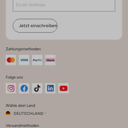
Jetzt einschreiben
Zahlungsmethoden
Folge uns
Omoda
Omoda
Omoda
Omoda
Omoda
Wähle dein Land
Instagram
Facebook
TikTok
LinkedIn
YouTube
DEUTSCHLAND
Wähle
Versandmethoden
dein