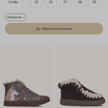
Größe
23
24
25
26
27
28
29
Shoesme
Filtern und sortieren