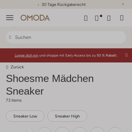
30 Tage Rückgaberecht
Menü
Logge dich ein
und shoppe mit Early Access bis zu
50 % Rabatt.
Zurück
Shoesme Mädchen
Sneaker
73 items
Sneaker Low
Sneaker High