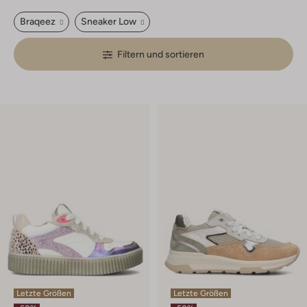
Braqeez
Sneaker Low
Filtern und sortieren
Letzte Größen
Letzte Größen