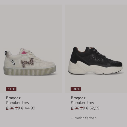
-50%
-30%
Braqeez
Braqeez
Sneaker Low
Sneaker Low
€ 89,99
€ 44,99
€ 89,99
€ 62,99
+ mehr farben