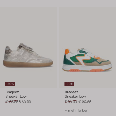
-30%
-30%
Braqeez
Braqeez
Sneaker Low
Sneaker Low
€ 99,99
€ 69,99
€ 89,99
€ 62,99
+ mehr farben