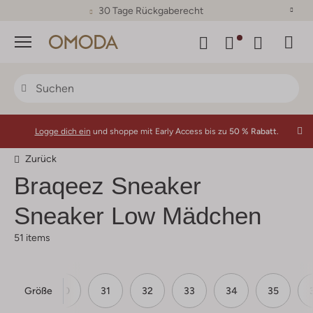
30 Tage Rückgaberecht
Menü
Logge dich ein
und shoppe mit Early Access bis zu
50 % Rabatt.
Zurück
Braqeez
Sneaker
Sneaker Low Mädchen
51 items
Größe
29
30
31
32
33
34
35