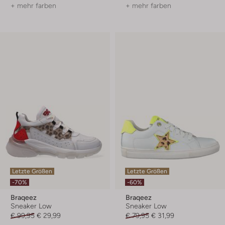
+ mehr farben
+ mehr farben
Letzte Größen
Letzte Größen
-70%
-60%
Braqeez
Braqeez
Sneaker Low
Sneaker Low
€ 99,95
€ 29,99
€ 79,95
€ 31,99