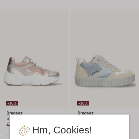
-30%
-30%
Braqeez
Braqeez
Sneaker Low
Sneaker Low
€ 99,99
€ 69,99
Ab
€ 55,99
Hm, Cookies!
+ mehr farben
+ mehr farben