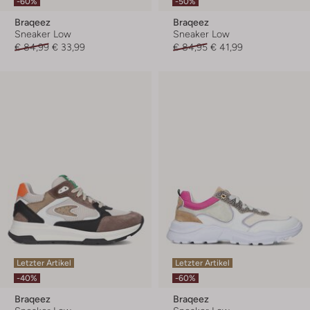
-60%
-50%
Braqeez
Braqeez
Sneaker Low
Sneaker Low
€ 84,99
€ 33,99
€ 84,95
€ 41,99
Letzter Artikel
Letzter Artikel
-40%
-60%
Braqeez
Braqeez