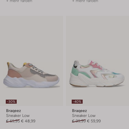
+ mehr farben
+ mehr farben
-30%
-40%
Braqeez
Braqeez
Sneaker Low
Sneaker Low
€ 69,95
€ 48,99
€ 99,99
€ 59,99