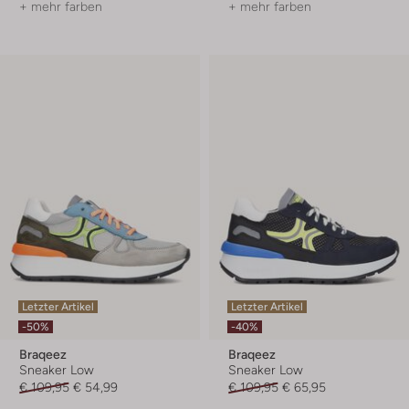
+ mehr farben
+ mehr farben
Letzter Artikel
Letzter Artikel
-50%
-40%
Braqeez
Braqeez
Sneaker Low
Sneaker Low
€ 109,95
€ 54,99
€ 109,95
€ 65,95