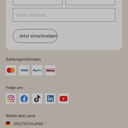
Jetzt einschreiben
Zahlungsmethoden
Folge uns
Omoda
Omoda
Omoda
Omoda
Omoda
Wähle dein Land
Instagram
Facebook
TikTok
LinkedIn
YouTube
DEUTSCHLAND