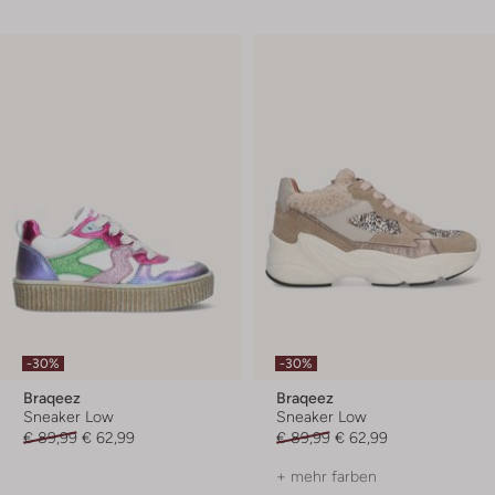
-30%
-30%
Braqeez
Braqeez
Sneaker Low
Sneaker Low
€ 89,99
€ 62,99
€ 89,99
€ 62,99
+ mehr farben