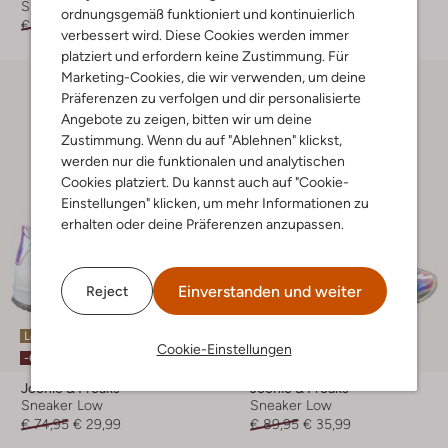
Sneaker Low
Sneaker Low
ordnungsgemäß funktioniert und kontinuierlich
€ 89,95
€ 35,99
€ 74,95
€ 29,99
verbessert wird. Diese Cookies werden immer
platziert und erfordern keine Zustimmung. Für
Marketing-Cookies, die wir verwenden, um deine
Präferenzen zu verfolgen und dir personalisierte
Angebote zu zeigen, bitten wir um deine
Zustimmung. Wenn du auf "Ablehnen" klickst,
werden nur die funktionalen und analytischen
Cookies platziert. Du kannst auch auf "Cookie-
Einstellungen" klicken, um mehr Informationen zu
erhalten oder deine Präferenzen anzupassen.
Einverstanden und weiter
Reject
Letzte Größen
Letzte Größen
Cookie-Einstellungen
-60%
-60%
Jochie & Freaks
Jochie & Freaks
Sneaker Low
Sneaker Low
€ 74,95
€ 29,99
€ 89,95
€ 35,99