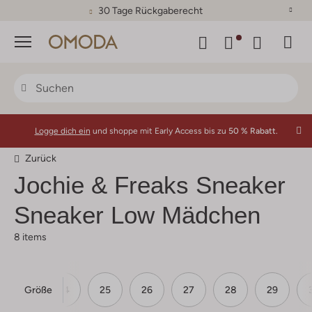
30 Tage Rückgaberecht
Menü
Logge dich ein
und shoppe mit Early Access bis zu
50 % Rabatt.
Zurück
Jochie & Freaks
Sneaker
Sneaker Low Mädchen
8 items
Größe
23
24
25
26
27
28
29