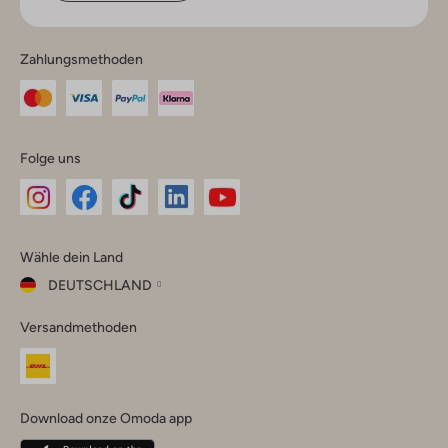
Zahlungsmethoden
Folge uns
Omoda
Omoda
Omoda
Omoda
Omoda
Wähle dein Land
Instagram
Facebook
TikTok
LinkedIn
YouTube
DEUTSCHLAND
Wähle
Versandmethoden
dein
Schließ
Land
Nederland
België
(Nederlands)
Download onze Omoda app
Belgique
(Français)