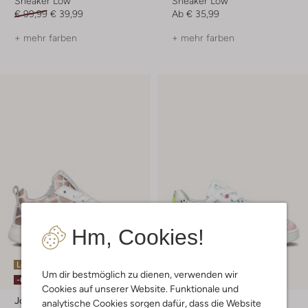
Sneaker Low
Sneaker Low
€ 99,99
€ 39,99
Ab
€ 35,99
+ mehr farben
+ mehr farben
Hm, Cookies!
Letzter Artikel
Letzter Artikel
Um dir bestmöglich zu dienen, verwenden wir
-60%
-60%
Cookies auf unserer Website. Funktionale und
Jochie & Freaks
Jochie & Freaks
analytische Cookies sorgen dafür, dass die Website